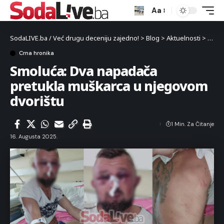
Aa
SodaLIVE.ba / Već drugu deceniju zajedno!
>
Blog
>
Aktuelnosti
>
Crna 
Crna hronika
Smoluća: Dva napadača
pretukla muškarca u njegovom
dvorištu
1 Min. Za Čitanje
16. Augusta 2025.