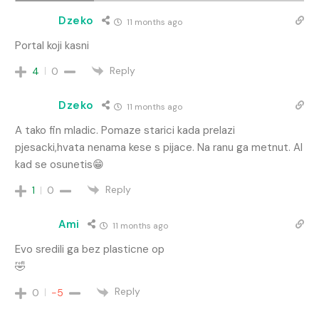
Dzeko
11 months ago
Portal koji kasni
Reply
4
0
Dzeko
11 months ago
A tako fin mladic. Pomaze starici kada prelazi
pjesacki,hvata nenama kese s pijace. Na ranu ga metnut. Al
kad se osunetis😁
Reply
1
0
Ami
11 months ago
Evo sredili ga bez plasticne op
🤣
Reply
0
-5