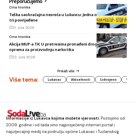
Preporučujemo
Crna hronika
Teška saobraćajna nesreća u Lukavcu: Jedna osoba poginula,
tri povrijeđene
31. Jula 2026.
Crna hronika
Akcija MUP-a TK: U pretresima pronađeni droga, oružje i
oprema za proizvodnju narkotika
22. Jula 2026.
Prikaži više
Više tema:
Lukavac
Aktuelnosti
Izdvojeno
Vlada
Informacije iz Lukavca kojima možete vjerovati.
Postojimo od
2009. godine i od tada smo najposjećeniji internet portal i
najutjecajniji medij na području općine Lukavac i Tuzlanskog