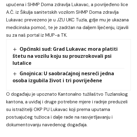
upućena i SHMP Doma zdravlja Lukavac, a povrijeđeno lice
A.Č. iz Šikulja sanitetskih vozilom SHMP Doma zdravlja
Lukavac prevezeno je u JZU UKC Tuzla, gdje mu je ukazana
medicinska pomoć, te je zadržan na daljem liječenju, izjavili
su za naš portal iz MUP-a TK.
Općinski sud: Grad Lukavac mora platiti
štetu na vozilu koju su prouzrokovali psi
lutalice
Gnojnica: U saobraćajnoj nesreći jedna
osoba izgubila život i tri povrijeðene
O događaju je upoznato Kantonalno tužilaštvo Tuzlanskog
kantona, a uviđaj i druge potrebne mjere i radnje preduzeli
su istražitelji OKP PU Lukavac koji prema uputama
postuajućeg tužioca i dalje rade na rasvjetljavanju i
dokumentovanju navedenog događaja.