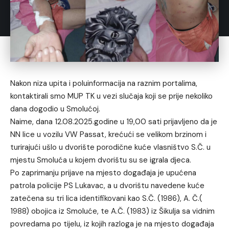
Nakon niza upita i poluinformacija na raznim portalima,
kontaktirali smo MUP TK u vezi slučaja koji se prije nekoliko
dana dogodio u Smolućoj.
Naime, dana 12.08.2025.godine u 19,00 sati prijavljeno da je
NN lice u vozilu VW Passat, krećući se velikom brzinom i
turirajući ušlo u dvorište porodične kuće vlasništvo S.Č. u
mjestu Smoluća u kojem dvorištu su se igrala djeca.
Po zaprimanju prijave na mjesto događaja je upućena
patrola policije PS Lukavac, a u dvorištu navedene kuće
zatečena su tri lica identifikovani kao S.Č. (1986), A. Č.(
1988) obojica iz Smoluće, te A.Č. (1983) iz Šikulja sa vidnim
povredama po tijelu, iz kojih razloga je na mjesto događaja