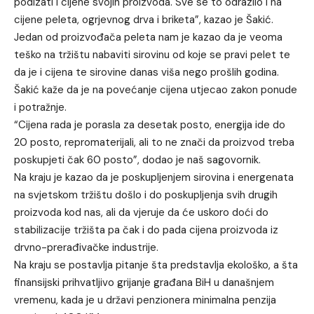
podizati i cijene svojih proizvoda. Sve se to odrazilo i na
cijene peleta, ogrjevnog drva i briketa”, kazao je Šakić.
Jedan od proizvođača peleta nam je kazao da je veoma
teško na tržištu nabaviti sirovinu od koje se pravi pelet te
da je i cijena te sirovine danas viša nego prošlih godina.
Šakić kaže da je na povećanje cijena utjecao zakon ponude
i potražnje.
“Cijena rada je porasla za desetak posto, energija ide do
20 posto, repromaterijali, ali to ne znači da proizvod treba
poskupjeti čak 60 posto”, dodao je naš sagovornik.
Na kraju je kazao da je poskupljenjem sirovina i energenata
na svjetskom tržištu došlo i do poskupljenja svih drugih
proizvoda kod nas, ali da vjeruje da će uskoro doći do
stabilizacije tržišta pa čak i do pada cijena proizvoda iz
drvno-prerađivačke industrije.
Na kraju se postavlja pitanje šta predstavlja ekološko, a šta
finansijski prihvatljivo grijanje građana BiH u današnjem
vremenu, kada je u državi penzionera minimalna penzija