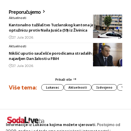
Preporučujemo
Aktuelnosti
Kantonalno tužilaštvo Tuzlanskog kantona je podiglo
optužnicu protiv Naila Jusića (59) iz Živinica
27. Jula 2026.
Aktuelnosti
Nikšić uputio saučešće porodicama stradalih planinara,
najavljen Dan žalosti u FBiH
27. Jula 2026.
Prikaži više
Više tema:
Lukavac
Aktuelnosti
Izdvojeno
Vlada
Informacije iz Lukavca kojima možete vjerovati.
Postojimo od