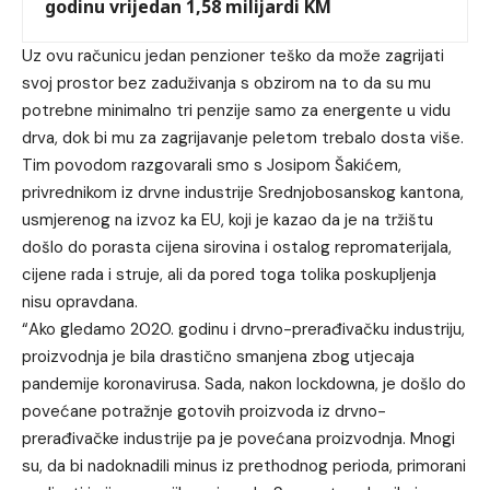
godinu vrijedan 1,58 milijardi KM
Uz ovu računicu jedan penzioner teško da može zagrijati
svoj prostor bez zaduživanja s obzirom na to da su mu
potrebne minimalno tri penzije samo za energente u vidu
drva, dok bi mu za zagrijavanje peletom trebalo dosta više.
Tim povodom razgovarali smo s Josipom Šakićem,
privrednikom iz drvne industrije Srednjobosanskog kantona,
usmjerenog na izvoz ka EU, koji je kazao da je na tržištu
došlo do porasta cijena sirovina i ostalog repromaterijala,
cijene rada i struje, ali da pored toga tolika poskupljenja
nisu opravdana.
“Ako gledamo 2020. godinu i drvno-prerađivačku industriju,
proizvodnja je bila drastično smanjena zbog utjecaja
pandemije koronavirusa. Sada, nakon lockdowna, je došlo do
povećane potražnje gotovih proizvoda iz drvno-
prerađivačke industrije pa je povećana proizvodnja. Mnogi
su, da bi nadoknadili minus iz prethodnog perioda, primorani