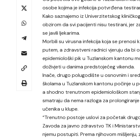
osobe kojima je infekcija potvrđena testiranje
Kako saznajemo iz Univerzitetskog kliničkog 
obzirom da svi pacijenti nisu testirani, jer z
se javili ljekarima.
Morbili su virusna infekcija koja se prenosi 
putem, a zdravstveni radnici vjeruju da bi 
epidemiološki pik u Tuzlanskom kantonu m
doživjeti u danima predstojećeg vikenda.
Inače, drugo polugodište u osnovnim i sred
školama u Tuzlanskom kantonu počinje u po
a shodno trenutnom epidemiološkom stanj
smatraju da nema razloga za prolongiranj
učenika u klupe.
“Trenutno postoje uslovi za početak drug
Zavoda za javno zdravstvo TK i Ministarst
njemu postupiti. Prema njihovom mišljenju