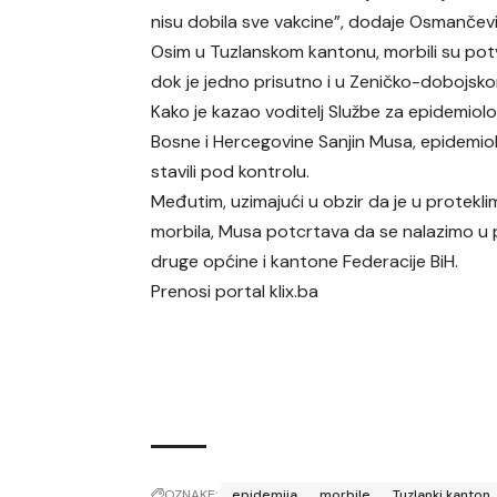
nisu dobila sve vakcine”, dodaje Osmančevi
Osim u Tuzlanskom kantonu, morbili su potvr
dok je jedno prisutno i u Zeničko-dobojsk
Kako je kazao voditelj Službe za epidemiol
Bosne i Hercegovine Sanjin Musa, epidemiol
stavili pod kontrolu.
Međutim, uzimajući u obzir da je u protek
morbila, Musa potcrtava da se nalazimo u po
druge općine i kantone Federacije BiH.
Prenosi portal klix.ba
OZNAKE:
epidemija
morbile
Tuzlanki kanton