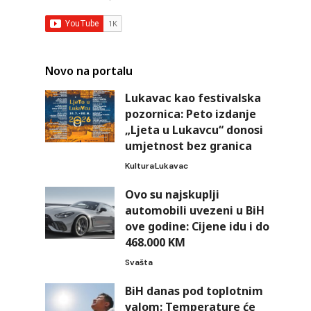
Novo na portalu
Lukavac kao festivalska
pozornica: Peto izdanje
„Ljeta u Lukavcu“ donosi
umjetnost bez granica
Kultura
Lukavac
Ovo su najskuplji
automobili uvezeni u BiH
ove godine: Cijene idu i do
468.000 KM
Svašta
BiH danas pod toplotnim
valom: Temperature će