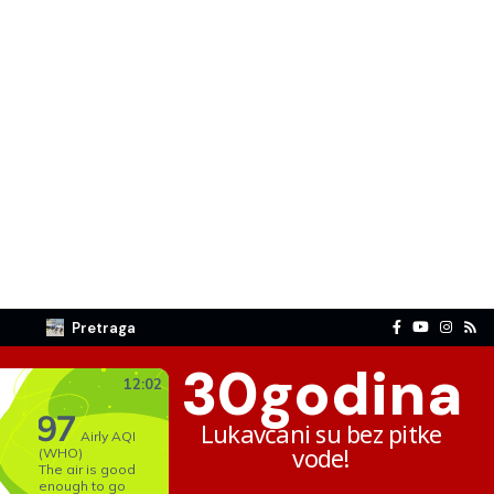
Pretraga
30
godina
Lukavčani su bez pitke
vode!