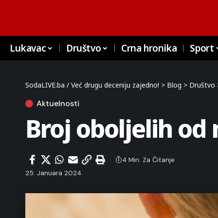
Lukavac
Društvo
Crna hronika
Sport
SodaLIVE.ba / Već drugu deceniju zajedno!
>
Blog
>
Društvo
Aktuelnosti
Broj oboljelih od
4 Min. Za Čitanje
25. Januara 2024.