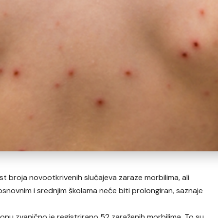
st broja novootkrivenih slučajeva zaraze morbilima, ali
novnim i srednjim školama neće biti prolongiran, saznaje
u zvanično je registrirano 52 zaraženih morbilima. To su