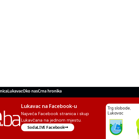
nica
Lukavac
Oko nas
Crna hronika
Lukavac na Facebook-u
Najveća Facebook stranica i skup
Lukavčana na jednom mjestu.
SodaLIVE Facebook