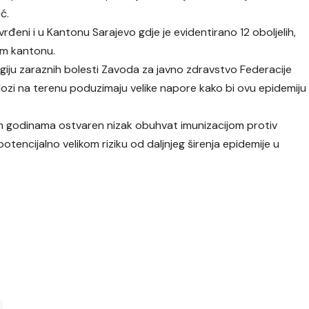
ć.
đeni i u Kantonu Sarajevo gdje je evidentirano 12 oboljelih,
om kantonu.
ogiju zaraznih bolesti Zavoda za javno zdravstvo Federacije
ozi na terenu poduzimaju velike napore kako bi ovu epidemiju
lim godinama ostvaren nizak obuhvat imunizacijom protiv
tencijalno velikom riziku od daljnjeg širenja epidemije u