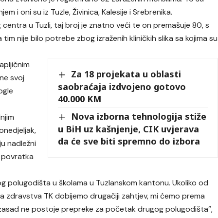
m i oni su iz Tuzle, Živinica, Kalesije i Srebrenika.
centra u Tuzli, taj broj je znatno veći te on premašuje 80, s
a tim nije bilo potrebe zbog izraženih kliničkih slika sa kojima su
kapljičnim
Za 18 projekata u oblasti
one svoj
saobraćaja izdvojeno gotovo
ogle
40.000 KM
Nova izborna tehnologija stiže
njim
u BiH uz kašnjenje, CIK uvjerava
nedjeljak,
da će sve biti spremno do izbora
u nadležni
e povratka
og polugodišta u školama u Tuzlanskom kantonu. Ukoliko od
va zdravstva TK dobijemo drugačiji zahtjev, mi ćemo prema
, zasad ne postoje prepreke za početak drugog polugodišta”,