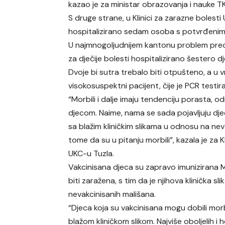
kazao je za ministar obrazovanja i nauke 
S druge strane, u Klinici za zarazne bolesti
hospitalizirano sedam osoba s potvrđenim
U najmnogoljudnijem kantonu problem predstav
za dječije bolesti hospitalizirano šestero d
Dvoje bi sutra trebalo biti otpušteno, a u 
visokosuspektni pacijent, čije je PCR testir
“Morbili i dalje imaju tendenciju porasta, 
djecom. Naime, nama se sada pojavljuju djec
sa blažim kliničkim slikama u odnosu na nev
tome da su u pitanju morbili”, kazala je za K
UKC-u Tuzla.
Vakcinisana djeca su zapravo imunizirana
biti zaražena, s tim da je njihova klinička s
nevakcinisanih mališana.
“Djeca koja su vakcinisana mogu dobili morb
blažom kliničkom slikom. Najviše oboljelih i