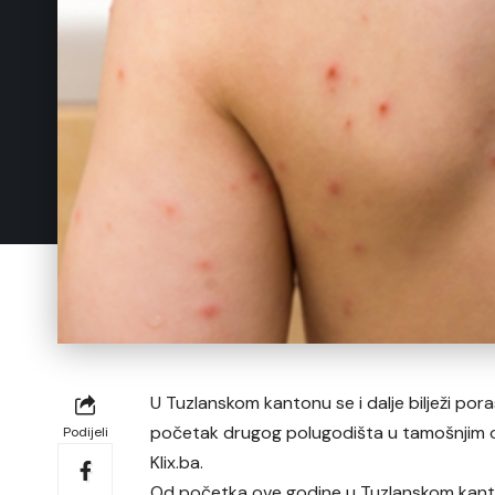
U Tuzlanskom kantonu se i dalje bilježi pora
početak drugog polugodišta u tamošnjim os
Podijeli
Klix.ba.
Od početka ove godine u Tuzlanskom kanton