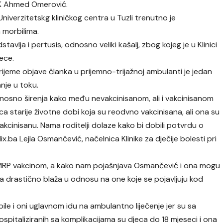
TK Ahmed Omerović.
 Univerzitetskg kliničkog centra u Tuzli trenutno je
 morbilima.
lja i pertusis, odnosno veliki kašalj, zbog kojeg je u Klinici
jece.
vrijeme objave članka u prijemno-trijažnoj ambulanti je jedan
anje u toku.
odnosno širenja kako među nevakcinisanom, ali i vakcinisanom
a starije životne dobi koja su reodvno vakcinisana, ali ona su
akcinisanu. Nama roditelji dolaze kako bi dobili potvrdu o
lix.ba Lejla Osmančević, načelnica Klinike za dječije bolesti pri
 MRP vakcinom, a kako nam pojašnjava Osmančević i ona mogu
lika drastično blaža u odnosu na one koje se pojavljuju kod
ile i oni uglavnom idu na ambulantno liječenje jer su sa
 hospitaliziranih sa komplikacijama su djeca do 18 mjeseci i ona