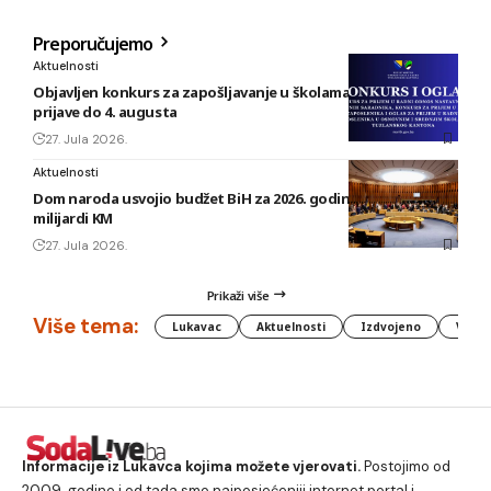
Preporučujemo
Aktuelnosti
Objavljen konkurs za zapošljavanje u školama TK: Rok za
prijave do 4. augusta
27. Jula 2026.
Aktuelnosti
Dom naroda usvojio budžet BiH za 2026. godinu vrijedan 1,58
milijardi KM
27. Jula 2026.
Prikaži više
Više tema:
Lukavac
Aktuelnosti
Izdvojeno
Vlada
Informacije iz Lukavca kojima možete vjerovati.
Postojimo od
2009. godine i od tada smo najposjećeniji internet portal i