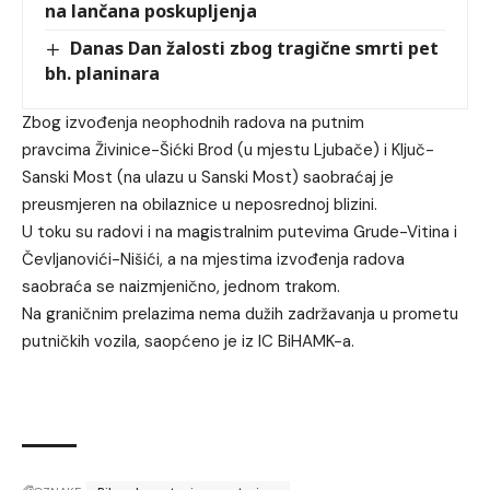
na lančana poskupljenja
Danas Dan žalosti zbog tragične smrti pet
bh. planinara
Zbog izvođenja neophodnih radova na putnim
pravcima Živinice-Šićki Brod (u mjestu Ljubače) i Ključ-
Sanski Most (na ulazu u Sanski Most) saobraćaj je
preusmjeren na obilaznice u neposrednoj blizini.
U toku su radovi i na magistralnim putevima Grude-Vitina i
Čevljanovići-Nišići, a na mjestima izvođenja radova
saobraća se naizmjenično, jednom trakom.
Na graničnim prelazima nema dužih zadržavanja u prometu
putničkih vozila, saopćeno je iz IC BiHAMK-a.