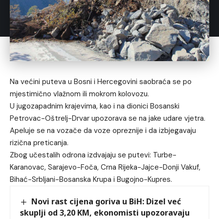
Na većini puteva u Bosni i Hercegovini saobraća se po
mjestimično vlažnom ili mokrom kolovozu.
U jugozapadnim krajevima, kao i na dionici Bosanski
Petrovac-Oštrelj-Drvar upozorava se na jake udare vjetra.
Apeluje se na vozače da voze opreznije i da izbjegavaju
rizična preticanja.
Zbog učestalih odrona izdvajaju se putevi: Turbe-
Karanovac, Sarajevo-Foča, Crna Rijeka-Jajce-Donji Vakuf,
Bihać-Srbljani-Bosanska Krupa i Bugojno-Kupres.
Novi rast cijena goriva u BiH: Dizel već
skuplji od 3,20 KM, ekonomisti upozoravaju