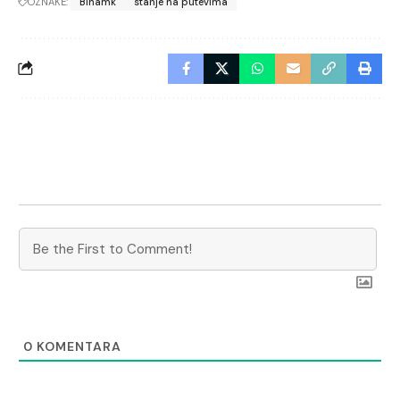
OZNAKE:
Bihamk
stanje na putevima
0
KOMENTARA