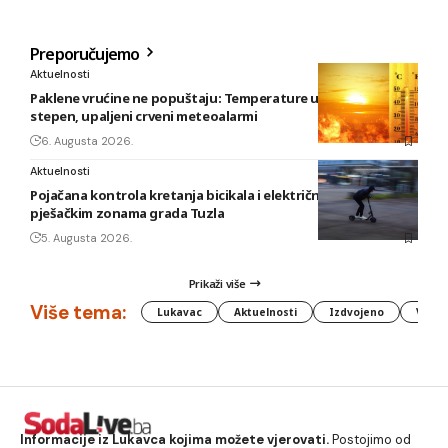
Preporučujemo
Aktuelnosti
Paklene vrućine ne popuštaju: Temperature u BiH i do 41
stepen, upaljeni crveni meteoalarmi
6. Augusta 2026.
Aktuelnosti
Pojačana kontrola kretanja bicikala i električnih romobila u
pješačkim zonama grada Tuzla
5. Augusta 2026.
Prikaži više
Više tema:
Lukavac
Aktuelnosti
Izdvojeno
Vlada
Informacije iz Lukavca kojima možete vjerovati.
Postojimo od