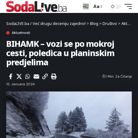
Aa
SodaLIVE.ba / Već drugu deceniju zajedno!
>
Blog
>
Društvo
>
Aktuelnosti
Aktuelnosti
BIHAMK – vozi se po mokroj
cesti, poledica u planinskim
predjelima
1 Min. Za Čitanje
15. Januara 2024.