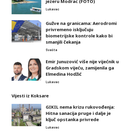
jezeru Modrac (FOTO)
Lukavac
Gužve na granicama: Aerodromi
privremeno isključuju
biometrijske kontrole kako bi
smanjili čekanja
Svašta
Emir Junuzović više nije vijećnik u
Gradskom vijeću, zamijenila ga
Elmedina Hodžić
Lukavac
Vijesti iz Koksare
GIKIL nema krizu rukovođenja:
Hitna sanacija pruge i dalje je
ključ opstanka privrede
Lukavac