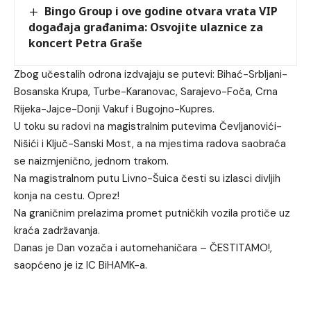
Bingo Group i ove godine otvara vrata VIP
događaja građanima: Osvojite ulaznice za
koncert Petra Graše
Zbog učestalih odrona izdvajaju se putevi: Bihać-Srbljani-
Bosanska Krupa, Turbe-Karanovac, Sarajevo-Foča, Crna
Rijeka-Jajce-Donji Vakuf i Bugojno-Kupres.
U toku su radovi na magistralnim putevima Čevljanovići-
Nišići i Ključ-Sanski Most, a na mjestima radova saobraća
se naizmjenično, jednom trakom.
Na magistralnom putu Livno-Šuica česti su izlasci divljih
konja na cestu. Oprez!
Na graničnim prelazima promet putničkih vozila protiče uz
kraća zadržavanja.
Danas je Dan vozača i automehaničara – ČESTITAMO!,
saopćeno je iz IC BiHAMK-a.