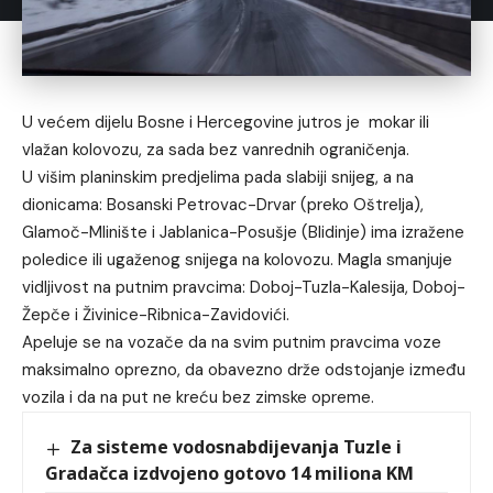
U većem dijelu Bosne i Hercegovine jutros je mokar ili
vlažan kolovozu, za sada bez vanrednih ograničenja.
U višim planinskim predjelima pada slabiji snijeg, a na
dionicama: Bosanski Petrovac-Drvar (preko Oštrelja),
Glamoč-Mlinište i Jablanica-Posušje (Blidinje) ima izražene
poledice ili ugaženog snijega na kolovozu. Magla smanjuje
vidljivost na putnim pravcima: Doboj-Tuzla-Kalesija, Doboj-
Žepče i Živinice-Ribnica-Zavidovići.
Apeluje se na vozače da na svim putnim pravcima voze
maksimalno oprezno, da obavezno drže odstojanje između
vozila i da na put ne kreću bez zimske opreme.
Za sisteme vodosnabdijevanja Tuzle i
Gradačca izdvojeno gotovo 14 miliona KM