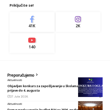
Priključite se!
41K
2K
140
Preporučujemo
Aktuelnosti
Objavljen konkurs za zapošljavanje u školama TK: Rok za
prijave do 4. augusta
27. Jula 2026.
Aktuelnosti
Dom naroda usvojio budžet BiH za 2026. godinu vrijedan 1,58