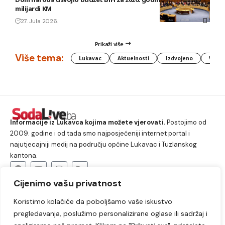
milijardi KM
27. Jula 2026.
Prikaži više
Više tema:
Lukavac
Aktuelnosti
Izdvojeno
Vlada
Informacije iz Lukavca kojima možete vjerovati.
Postojimo od
2009. godine i od tada smo najposjećeniji internet portal i
najutjecajniji medij na području općine Lukavac i Tuzlanskog
kantona.
Cijenimo vašu privatnost
O nama
Koristimo kolačiće da poboljšamo vaše iskustvo
Lukavac
Društvo
Crna hronika
Sport
pregledavanja, poslužimo personalizirane oglase ili sadržaj i
Kultura
Kolumne
Slobodno vrijeme