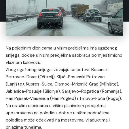
Na pojedinim dionicama u višim predjelima ima ugaženog
snijega, dok se u nižim predjelima saobraća po mjestimično
vlažnom kolovozu.
Zbog ugaženog snijega izdvajaju se putevi: Bosanski
Petrovac-Drvar (Oštrelj), Ključ-Bosanski Petrovac
(Lanište), Kupres-Šuica, Glamoč-Mrkonjić Grad (Mlinište),
Jablanica-Posušje (Blidinje), Sarajevo-Rogatica (Romanija),
Han Pijesak-Vlasenica (Han Pogled) i Trnovo-Foča (Rogoj).
Na ostalim dionicama u višim planinskim predjelima
upozoravamo na poledicu, dok se u nižim područjima
poledica može očekivati na mostovima, vijaduktima i
prilazima tunelima.