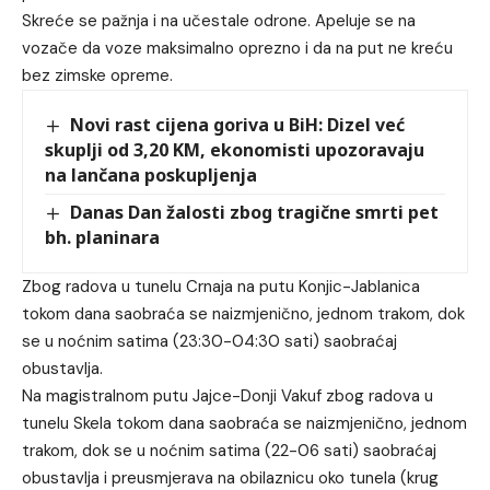
Skreće se pažnja i na učestale odrone. Apeluje se na
vozače da voze maksimalno oprezno i da na put ne kreću
bez zimske opreme.
Novi rast cijena goriva u BiH: Dizel već
skuplji od 3,20 KM, ekonomisti upozoravaju
na lančana poskupljenja
Danas Dan žalosti zbog tragične smrti pet
bh. planinara
Zbog radova u tunelu Crnaja na putu Konjic-Jablanica
tokom dana saobraća se naizmjenično, jednom trakom, dok
se u noćnim satima (23:30-04:30 sati) saobraćaj
obustavlja.
Na magistralnom putu Jajce-Donji Vakuf zbog radova u
tunelu Skela tokom dana saobraća se naizmjenično, jednom
trakom, dok se u noćnim satima (22-06 sati) saobraćaj
obustavlja i preusmjerava na obilaznicu oko tunela (krug