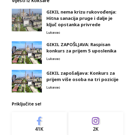
Vijesti iz Koksare
GIKIL nema krizu rukovođenja:
Hitna sanacija pruge i dalje je
ključ opstanka privrede
Lukavac
GIKIL ZAPOŠLJAVA: Raspisan
konkurs za prijem 5 uposlenika
Lukavac
GIKIL zapošaljava: Konkurs za
prijem više osoba na tri pozicije
Lukavac
Priključite se!
41K
2K