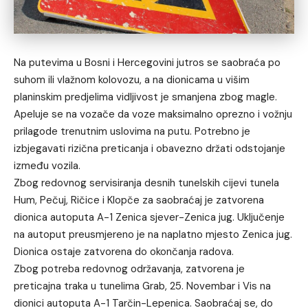
Na putevima u Bosni i Hercegovini jutros se saobraća po
suhom ili vlažnom kolovozu, a na dionicama u višim
planinskim predjelima vidljivost je smanjena zbog magle.
Apeluje se na vozače da voze maksimalno oprezno i vožnju
prilagode trenutnim uslovima na putu. Potrebno je
izbjegavati rizična preticanja i obavezno držati odstojanje
između vozila.
Zbog redovnog servisiranja desnih tunelskih cijevi tunela
Hum, Pečuj, Ričice i Klopče za saobraćaj je zatvorena
dionica autoputa A-1 Zenica sjever-Zenica jug. Uključenje
na autoput preusmjereno je na naplatno mjesto Zenica jug.
Dionica ostaje zatvorena do okončanja radova.
Zbog potreba redovnog održavanja, zatvorena je
preticajna traka u tunelima Grab, 25. Novembar i Vis na
dionici autoputa A-1 Tarčin-Lepenica. Saobraćaj se, do