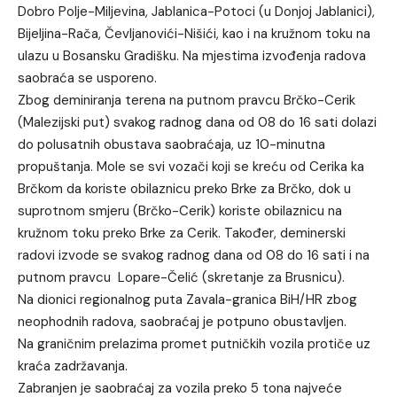
Dobro Polje-Miljevina, Jablanica-Potoci (u Donjoj Jablanici),
Bijeljina-Rača, Čevljanovići-Nišići, kao i na kružnom toku na
ulazu u Bosansku Gradišku. Na mjestima izvođenja radova
saobraća se usporeno.
Zbog deminiranja terena na putnom pravcu Brčko-Cerik
(Malezijski put) svakog radnog dana od 08 do 16 sati dolazi
do polusatnih obustava saobraćaja, uz 10-minutna
propuštanja. Mole se svi vozači koji se kreću od Cerika ka
Brčkom da koriste obilaznicu preko Brke za Brčko, dok u
suprotnom smjeru (Brčko-Cerik) koriste obilaznicu na
kružnom toku preko Brke za Cerik. Također, deminerski
radovi izvode se svakog radnog dana od 08 do 16 sati i na
putnom pravcu Lopare-Čelić (skretanje za Brusnicu).
Na dionici regionalnog puta Zavala-granica BiH/HR zbog
neophodnih radova, saobraćaj je potpuno obustavljen.
Na graničnim prelazima promet putničkih vozila protiče uz
kraća zadržavanja.
Zabranjen je saobraćaj za vozila preko 5 tona najveće