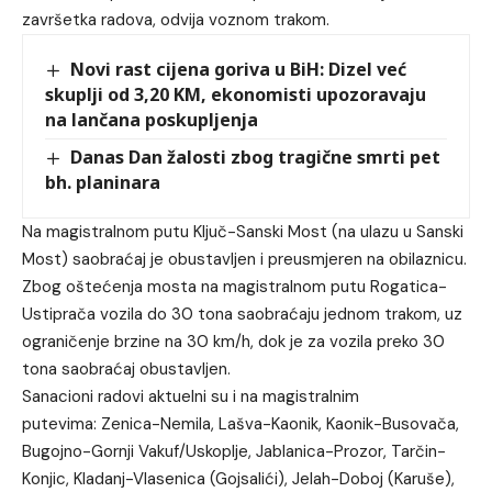
završetka radova, odvija voznom trakom.
Novi rast cijena goriva u BiH: Dizel već
skuplji od 3,20 KM, ekonomisti upozoravaju
na lančana poskupljenja
Danas Dan žalosti zbog tragične smrti pet
bh. planinara
Na magistralnom putu Ključ-Sanski Most (na ulazu u Sanski
Most) saobraćaj je obustavljen i preusmjeren na obilaznicu.
Zbog oštećenja mosta na magistralnom putu Rogatica-
Ustiprača vozila do 30 tona saobraćaju jednom trakom, uz
ograničenje brzine na 30 km/h, dok je za vozila preko 30
tona saobraćaj obustavljen.
Sanacioni radovi aktuelni su i na magistralnim
putevima: Zenica-Nemila, Lašva-Kaonik, Kaonik-Busovača,
Bugojno-Gornji Vakuf/Uskoplje, Jablanica-Prozor, Tarčin-
Konjic, Kladanj-Vlasenica (Gojsalići), Jelah-Doboj (Karuše),