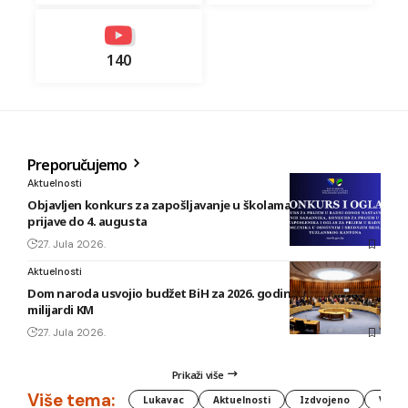
140
Preporučujemo
Aktuelnosti
Objavljen konkurs za zapošljavanje u školama TK: Rok za
prijave do 4. augusta
27. Jula 2026.
Aktuelnosti
Dom naroda usvojio budžet BiH za 2026. godinu vrijedan 1,58
milijardi KM
27. Jula 2026.
Prikaži više
Više tema:
Lukavac
Aktuelnosti
Izdvojeno
Vlada