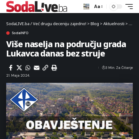
Aa
SodaLIVE.ba / Već drugu deceniju zajedno!
>
Blog
>
Aktuelnosti
>
Luka
SodaINFO
Više naselja na području grada
Lukavca danas bez struje
3 Min. Za Čitanje
21. Maja 2024.