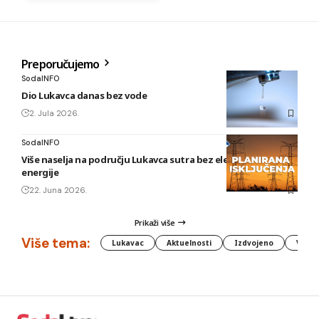
Preporučujemo
SodaINFO
Dio Lukavca danas bez vode
2. Jula 2026.
SodaINFO
Više naselja na području Lukavca sutra bez električne
energije
22. Juna 2026.
Prikaži više
Više tema:
Lukavac
Aktuelnosti
Izdvojeno
Vlada