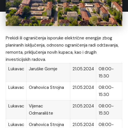
Prekidi ili ograničenja isporuke električne energije zbog
planiranih isključenja, odnosno ograničenja radi održavanja,
remonta, priključenja novih kupaca, kao i drugih
investicijskih radova.
Lukavac
Jaruške Gornje
21.05.2024
08:00-
15:30
Lukavac
Orahovica Strojna
21.05.2024
08:00-
15:30
Lukavac
Vijenac
21.05.2024
08:00-
Odmaralište
15:30
Lukavac
Orahovica Strojna
21.05.2024
08:00-