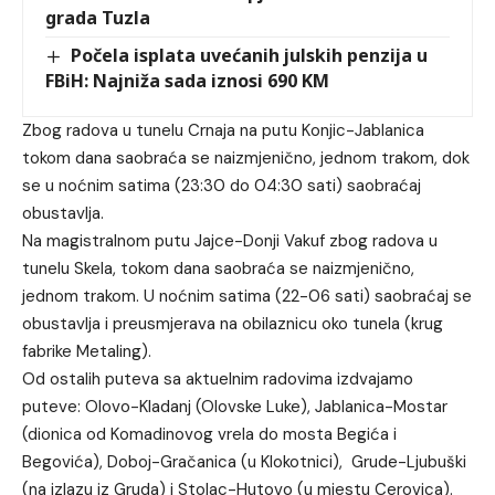
grada Tuzla
Počela isplata uvećanih julskih penzija u
FBiH: Najniža sada iznosi 690 KM
Zbog radova u tunelu Crnaja na putu Konjic-Jablanica
tokom dana saobraća se naizmjenično, jednom trakom, dok
se u noćnim satima (23:30 do 04:30 sati) saobraćaj
obustavlja.
Na magistralnom putu Jajce-Donji Vakuf zbog radova u
tunelu Skela, tokom dana saobraća se naizmjenično,
jednom trakom. U noćnim satima (22-06 sati) saobraćaj se
obustavlja i preusmjerava na obilaznicu oko tunela (krug
fabrike Metaling).
Od ostalih puteva sa aktuelnim radovima izdvajamo
puteve: Olovo-Kladanj (Olovske Luke), Jablanica-Mostar
(dionica od Komadinovog vrela do mosta Begića i
Begovića), Doboj-Gračanica (u Klokotnici), Grude-Ljubuški
(na izlazu iz Gruda) i Stolac-Hutovo (u mjestu Cerovica).