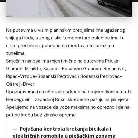
Na putevima u višim planinskim predjelima ima ugaženog
snijega i leda, a zbog niske temperature poledice ima i u
nižim predjelima, posebno na mostovima i prilazima
tunelima.
Sniježnih nanosa ima mjestimično na putevima Priluka-
Glamoč-Mlinište, Kazanci-Bosansko Grahovo-Resanovci,
Ripač-Vrtoče-Bosanski Petrovac i Bosanski Petrovac-
Oštrelj-Drvar.
Upozoravamo i na učestale odrone na brojnim dionicama. U
Hercegovini i zapadnoj Bosni skrećemo pažnju na jak vjetar.
Apelujemo na vozače da voze maksimalno oprezno i da na
put ne kreću bez zimske opreme.
Pojačana kontrola kretanja bicikala i
električnih romobila u pješačkim zonama