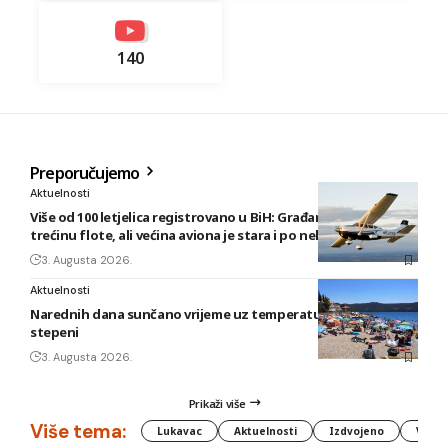
140
Preporučujemo
Aktuelnosti
Više od 100 letjelica registrovano u BiH: Građani posjeduju
trećinu flote, ali većina aviona je stara i po nekoliko decenija
3. Augusta 2026.
Aktuelnosti
Narednih dana sunčano vrijeme uz temperature do 40
stepeni
3. Augusta 2026.
Prikaži više
Više tema:
Lukavac
Aktuelnosti
Izdvojeno
Vlada