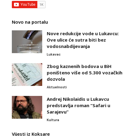
Novo na portalu
Nove redukcije vode u Lukavcu:
Ove ulice će sutra biti bez
vodosnabdijevanja
Lukavac
Zbog kaznenih bodova u BiH
poništeno više od 5.300 vozačkih
dozvola
Aktuelnosti
Andrej Nikolaidis u Lukavcu
predstavlja roman “Safari u
Sarajevu”
Kultura
Vijesti iz Koksare