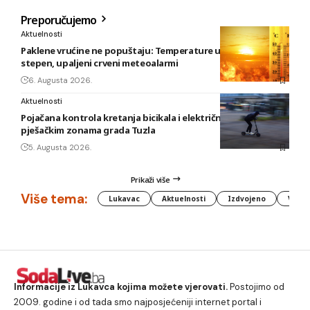
Preporučujemo
Aktuelnosti
Paklene vrućine ne popuštaju: Temperature u BiH i do 41
stepen, upaljeni crveni meteoalarmi
6. Augusta 2026.
Aktuelnosti
Pojačana kontrola kretanja bicikala i električnih romobila u
pješačkim zonama grada Tuzla
5. Augusta 2026.
Prikaži više
Više tema:
Lukavac
Aktuelnosti
Izdvojeno
Vlada
Informacije iz Lukavca kojima možete vjerovati.
Postojimo od
2009. godine i od tada smo najposjećeniji internet portal i