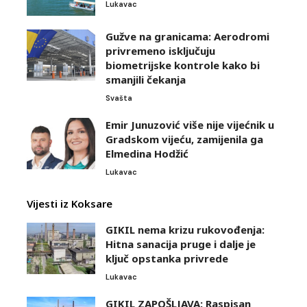
Lukavac
Gužve na granicama: Aerodromi
privremeno isključuju
biometrijske kontrole kako bi
smanjili čekanja
Svašta
Emir Junuzović više nije vijećnik u
Gradskom vijeću, zamijenila ga
Elmedina Hodžić
Lukavac
Vijesti iz Koksare
GIKIL nema krizu rukovođenja:
Hitna sanacija pruge i dalje je
ključ opstanka privrede
Lukavac
GIKIL ZAPOŠLJAVA: Raspisan