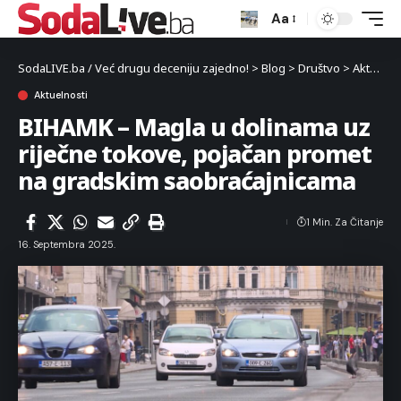
Aa
SodaLIVE.ba / Već drugu deceniju zajedno!
>
Blog
>
Društvo
>
Aktuelnosti
Aktuelnosti
BIHAMK – Magla u dolinama uz
riječne tokove, pojačan promet
na gradskim saobraćajnicama
1 Min. Za Čitanje
16. Septembra 2025.