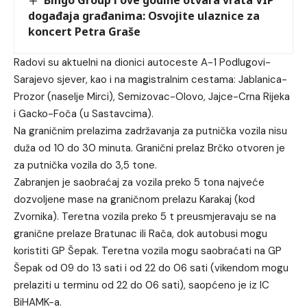
događaja građanima: Osvojite ulaznice za
koncert Petra Graše
Radovi su aktuelni na dionici autoceste A-1 Podlugovi-
Sarajevo sjever, kao i na magistralnim cestama: Jablanica-
Prozor (naselje Mirci), Semizovac-Olovo, Jajce-Crna Rijeka
i Gacko-Foča (u Sastavcima).
Na graničnim prelazima zadržavanja za putnička vozila nisu
duža od 10 do 30 minuta. Granični prelaz Brčko otvoren je
za putnička vozila do 3,5 tone.
Zabranjen je saobraćaj za vozila preko 5 tona najveće
dozvoljene mase na graničnom prelazu Karakaj (kod
Zvornika). Teretna vozila preko 5 t preusmjeravaju se na
granične prelaze Bratunac ili Rača, dok autobusi mogu
koristiti GP Šepak. Teretna vozila mogu saobraćati na GP
Šepak od 09 do 13 sati i od 22 do 06 sati (vikendom mogu
prelaziti u terminu od 22 do 06 sati), saopćeno je iz IC
BiHAMK-a.