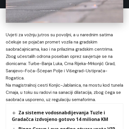
Uvjeti za vožnju jutros su povoljni, a u narednim satima
očekuje se pojačan promet vozila na gradskim
saobraćajnicama, kao i na prilazima gradskim centrima.
Zbog učestalih odrona poseban oprez savjetuje se na
dionicama: Turbe-Banja Luka, Crna Rijeka-Mrkonjić Grad,
Sarajevo-Foča-Šćepan Polje i Višegrad-Ustiprača-
Rogatica.
Na magistralnoj cesti Konjic-Jablanica, na mostu kod tunela
Crnaja, u toku su radovi na sanaciji dilatacija, zbog čega se
saobraća usporeno, uz regulaciju semaforima.
Za sisteme vodosnabdijevanja Tuzle i
Gradačca izdvojeno gotovo 14 miliona KM
Bingo Group i ove godine otvara vrata VIP