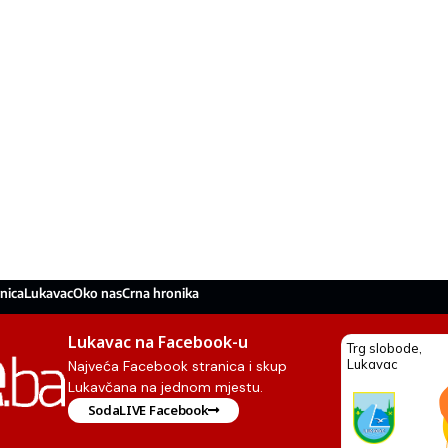
nica
Lukavac
Oko nas
Crna hronika
Lukavac na Facebook-u
Najveća Facebook stranica i skup
Lukavčana na jednom mjestu.
SodaLIVE Facebook