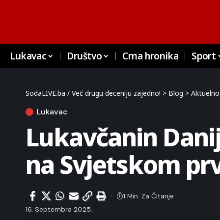
Lukavac
Društvo
Crna hronika
Sport
SodaLIVE.ba / Već drugu deceniju zajedno!
>
Blog
>
Aktuelno
Lukavac
Lukavčanin Danij
na Svjetskom prv
1 Min. Za Čitanje
16. Septembra 2025.