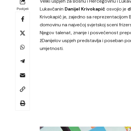
Veliki uspjeh za Bosnu i Hercegovinu i Luk
Lukavčanin
Danijel Krivokapić
osvojio je
d
Podijeli
Krivokapić je, zajedno sa reprezentacijom
domovinu na najvećoj svjetskoj sceni frizers
Njegov talenat, znanje i posvećenost prepoz
žDanijelov uspjeh predstavlja i poseban pon
umjetnosti.