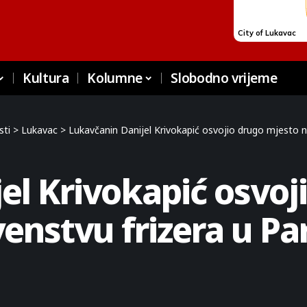
Kultura
Kolumne
Slobodno vrijeme
sti
>
Lukavac
>
Lukavčanin Danijel Krivokapić osvojio drugo mjesto n
el Krivokapić osvoj
enstvu frizera u Pa