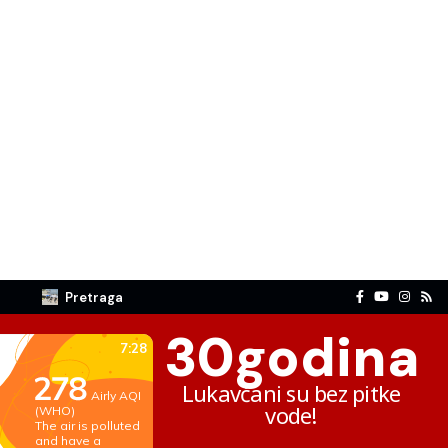
Pretraga
30
godina
Lukavčani su bez pitke
vode!