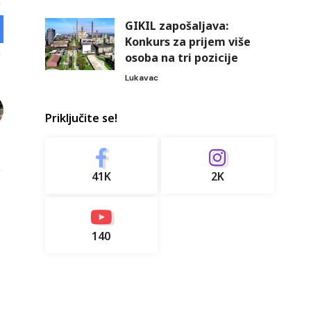
GIKIL zapošaljava:
Konkurs za prijem više
osoba na tri pozicije
Lukavac
Priključite se!
41K
2K
140