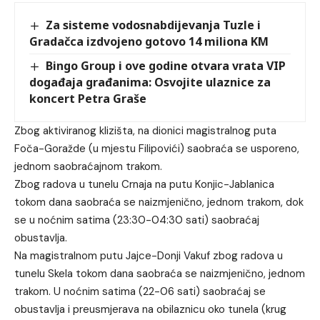
Za sisteme vodosnabdijevanja Tuzle i
Gradačca izdvojeno gotovo 14 miliona KM
Bingo Group i ove godine otvara vrata VIP
događaja građanima: Osvojite ulaznice za
koncert Petra Graše
Zbog aktiviranog klizišta, na dionici magistralnog puta
Foča-Goražde (u mjestu Filipovići) saobraća se usporeno,
jednom saobraćajnom trakom.
Zbog radova u tunelu Crnaja na putu Konjic-Jablanica
tokom dana saobraća se naizmjenično, jednom trakom, dok
se u noćnim satima (23:30-04:30 sati) saobraćaj
obustavlja.
Na magistralnom putu Jajce-Donji Vakuf zbog radova u
tunelu Skela tokom dana saobraća se naizmjenično, jednom
trakom. U noćnim satima (22-06 sati) saobraćaj se
obustavlja i preusmjerava na obilaznicu oko tunela (krug