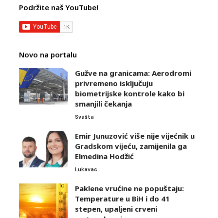
Podržite naš YouTube!
Novo na portalu
Gužve na granicama: Aerodromi
privremeno isključuju
biometrijske kontrole kako bi
smanjili čekanja
Svašta
Emir Junuzović više nije vijećnik u
Gradskom vijeću, zamijenila ga
Elmedina Hodžić
Lukavac
Paklene vrućine ne popuštaju:
Temperature u BiH i do 41
stepen, upaljeni crveni