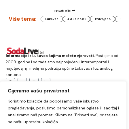
Prikaži više
Više tema:
Lukavac
Aktuelnosti
Izdvojeno
Vlada
Informacije iz Lukavca kojima možete vjerovati.
Postojimo od
2009. godine i od tada smo najposjećeniji internet portal i
najutjecajniji medij na području općine Lukavac i Tuzlanskog
kantona.
Cijenimo vašu privatnost
O nama
Koristimo kolačiće da poboljšamo vaše iskustvo
Lukavac
Društvo
Crna hronika
Sport
pregledavanja, poslužimo personalizirane oglase ili sadržaj i
Kultura
Kolumne
Slobodno vrijeme
analiziramo naš promet. Klikom na "Prihvati sve", pristajete
na našu upotrebu kolačića.
2009. – 2024. © Lukavački info portal – SodaLIVE.ba. Sva prava