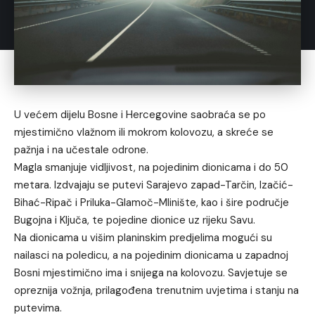
U većem dijelu Bosne i Hercegovine saobraća se po
mjestimično vlažnom ili mokrom kolovozu, a skreće se
pažnja i na učestale odrone.
Magla smanjuje vidljivost, na pojedinim dionicama i do 50
metara. Izdvajaju se putevi Sarajevo zapad-Tarčin, Izačić-
Bihać-Ripač i Priluka-Glamoč-Mlinište, kao i šire područje
Bugojna i Ključa, te pojedine dionice uz rijeku Savu.
Na dionicama u višim planinskim predjelima mogući su
nailasci na poledicu, a na pojedinim dionicama u zapadnoj
Bosni mjestimično ima i snijega na kolovozu. Savjetuje se
opreznija vožnja, prilagođena trenutnim uvjetima i stanju na
putevima.