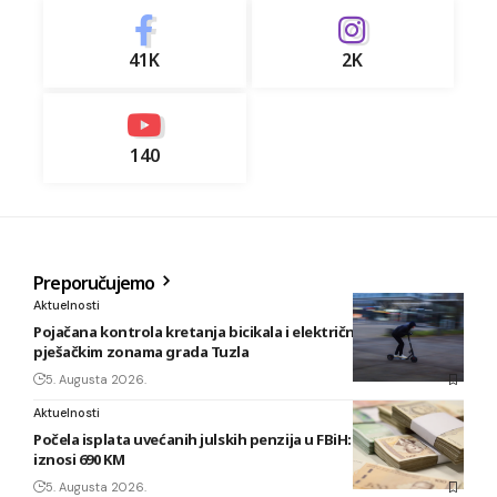
41K
2K
140
Preporučujemo
Aktuelnosti
Pojačana kontrola kretanja bicikala i električnih romobila u
pješačkim zonama grada Tuzla
5. Augusta 2026.
Aktuelnosti
Počela isplata uvećanih julskih penzija u FBiH: Najniža sada
iznosi 690 KM
5. Augusta 2026.