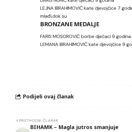
DARIS NUHIĆ kate dječaci 9 godina
LEJNA IBRAHIMOVIĆ kate djevojčice 7 godin
mlađi,dok su
BRONZANE MEDALJE
FARIS MOSOROVIĆ borbe dječaci 9 godina 
LEMANA IBRAHIMOVIĆ kate djevojčice 9 go
Podijeli ovaj članak
PRETHODNI ČLANAK
BIHAMK – Magla jutros smanjuje