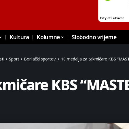
Kultura
Kolumne
Slobodno vrijeme
sti
>
Sport
>
Borilački sportovi
>
10 medalja za takmičare KBS “MAS
akmičare KBS “MAST