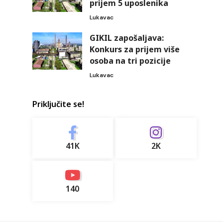
prijem 5 uposlenika
Lukavac
GIKIL zapošaljava:
Konkurs za prijem više
osoba na tri pozicije
Lukavac
Priključite se!
41K
2K
140