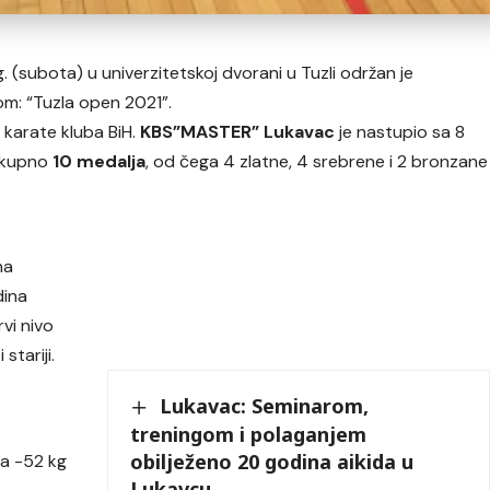
. (subota) u univerzitetskoj dvorani u Tuzli održan je
om: “Tuzla open 2021”.
2
karate kluba BiH.
KBS”MASTER” Lukavac
je nastupio sa 8
 ukupno
10 medalja
, od čega 4 zlatne, 4 srebrene i 2 bronzane
na
dina
vi nivo
tariji.
Lukavac: Seminarom,
treningom i polaganjem
obilježeno 20 godina aikida u
a -52 kg
Lukavcu