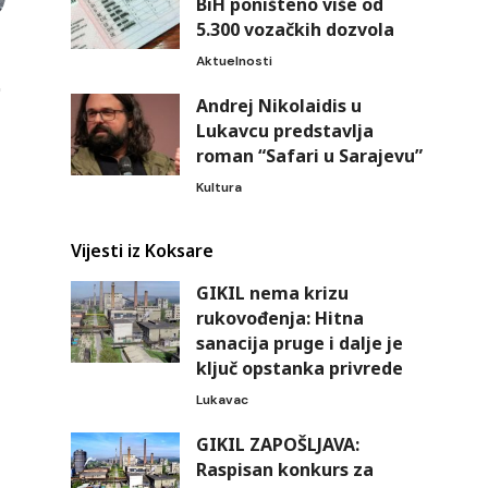
BiH poništeno više od
5.300 vozačkih dozvola
Aktuelnosti
Andrej Nikolaidis u
Lukavcu predstavlja
roman “Safari u Sarajevu”
Kultura
Vijesti iz Koksare
GIKIL nema krizu
rukovođenja: Hitna
sanacija pruge i dalje je
ključ opstanka privrede
Lukavac
GIKIL ZAPOŠLJAVA:
Raspisan konkurs za