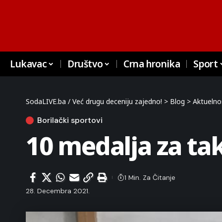
Lukavac
Društvo
Crna hronika
Sport
SodaLIVE.ba / Već drugu deceniju zajedno!
>
Blog
>
Aktuelno
Borilački sportovi
10 medalja za t
1 Min. Za Čitanje
28. Decembra 2021.