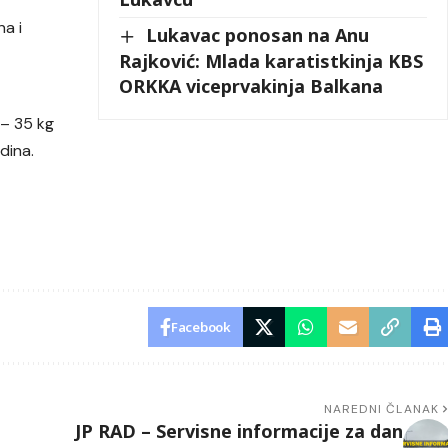
a i
Lukavac ponosan na Anu
Rajković: Mlada karatistkinja KBS
ORKKA viceprvakinja Balkana
– 35 kg
dina.
Facebook
NAREDNI ČLANAK
JP RAD – Servisne informacije za dan