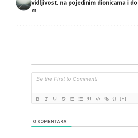
vidljivost, na pojedinim dionicama i do
m
{}
[+]
0
KOMENTARA