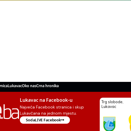
nica
Lukavac
Oko nas
Crna hronika
Lukavac na Facebook-u
Najveća Facebook stranica i skup
Lukavčana na jednom mjestu.
SodaLIVE Facebook