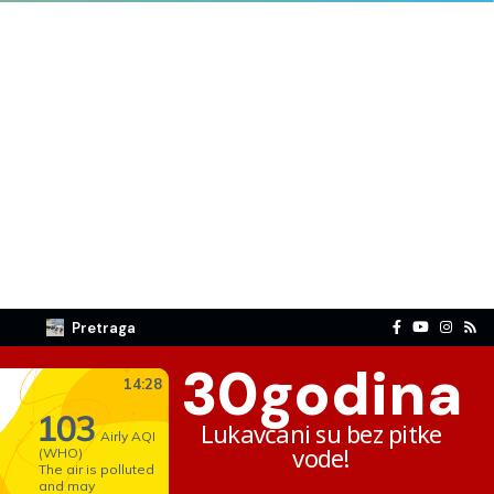
Pretraga
30
godina
Lukavčani su bez pitke
vode!