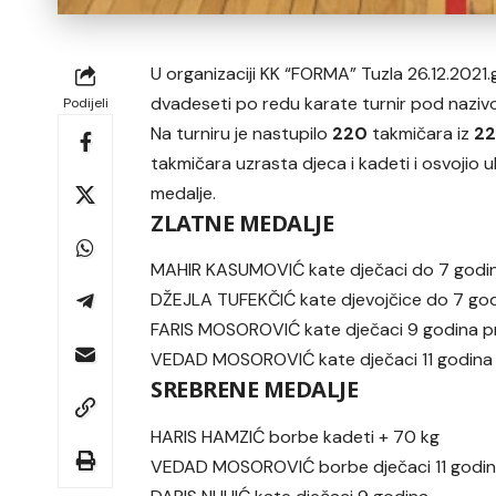
U organizaciji KK “FORMA” Tuzla 26.12.2021.g
dvadeseti po redu karate turnir pod naziv
Podijeli
Na turniru je nastupilo
220
takmičara iz
2
takmičara uzrasta djeca i kadeti i osvojio
medalje.
ZLATNE MEDALJE
MAHIR KASUMOVIĆ kate dječaci do 7 godi
DŽEJLA TUFEKČIĆ kate djevojčice do 7 go
FARIS MOSOROVIĆ kate dječaci 9 godina pr
VEDAD MOSOROVIĆ kate dječaci 11 godina i s
SREBRENE MEDALJE
HARIS HAMZIĆ borbe kadeti + 70 kg
VEDAD MOSOROVIĆ borbe dječaci 11 godin