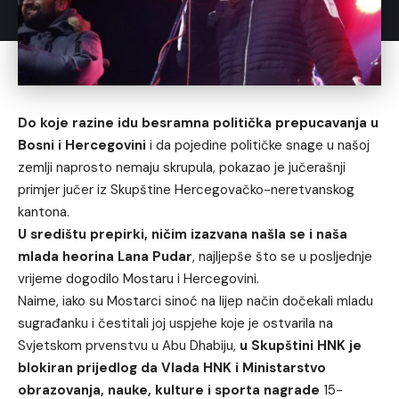
Do koje razine idu besramna politička prepucavanja u
Bosni i Hercegovini
i da pojedine političke snage u našoj
zemlji naprosto nemaju skrupula, pokazao je jučerašnji
primjer jučer iz Skupštine Hercegovačko-neretvanskog
kantona.
U središtu prepirki, ničim izazvana našla se i naša
mlada heorina Lana Pudar
, najljepše što se u posljednje
vrijeme dogodilo Mostaru i Hercegovini.
Naime, iako su Mostarci sinoć na lijep način dočekali mladu
sugrađanku i čestitali joj uspjehe koje je ostvarila na
Svjetskom prvenstvu u Abu Dhabiju,
u Skupštini HNK je
blokiran prijedlog da Vlada HNK i Ministarstvo
obrazovanja, nauke, kulture i sporta nagrade
15-