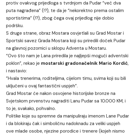
protiv ovakvog prijedloga s tvrdnjom da Pudar “već dva
puta nagrađena” (!?), te da je “nekorektno prema ostalim
sportistima” (!?), zbog čega ovaj prijedlog nije dobio
podršku.
S druge strane, obraz Mostara osvjetlali su Grad Mostar i
Sportski savez Grada Mostara koji su priredili doček Pudar
na glavnoj pozornici u sklopu Adventa u Mostaru.
“Ovo što nam je Lana priredila je najljepši mogući adventski
poklon”, rekao je
mostarski gradonačelnik Mario Kordić
,
i nastavio:
”Hvala trenerima, roditeljima, cijelom timu, svima koji su bili
uključeni u ovaj fantastični uspjeh”.
Grad Mostar će nakon osvojene historijske bronze na
Svjetskom prvenstvu nagraditi Lanu Pudar sa 10.000 KM, i
to je, svakako, pohvalno.
Politike koje su spremne da manipuliraju imenom Lane Pudar
i da blokiraju čak i simboličnu nadoknadu za veliki uspjeh
ove mlade osobe, njezine porodice i trenere (kojeh nismo