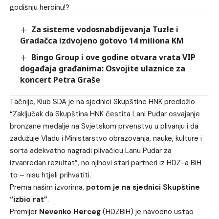
godišnju heroinu!?
Za sisteme vodosnabdijevanja Tuzle i
Gradačca izdvojeno gotovo 14 miliona KM
Bingo Group i ove godine otvara vrata VIP
događaja građanima: Osvojite ulaznice za
koncert Petra Graše
Tačnije, Klub SDA je na sjednici Skupštine HNK predložio
“Zaključak da Skupština HNK čestita Lani Pudar osvajanje
bronzane medalje na Svjetskom prvenstvu u plivanju i da
zadužuje Vladu i Ministarstvo obrazovanja, nauke, kulture i
sorta adekvatno nagradi plivačicu Lanu Pudar za
izvanredan rezultat”, no njihovi stari partneri iz HDZ-a BiH
to – nisu htjeli prihvatiti.
Prema našim izvorima,
potom je na sjednici Skupštine
“izbio rat”
.
Premijer
Nevenko Herceg
(HDZBiH) je navodno ustao