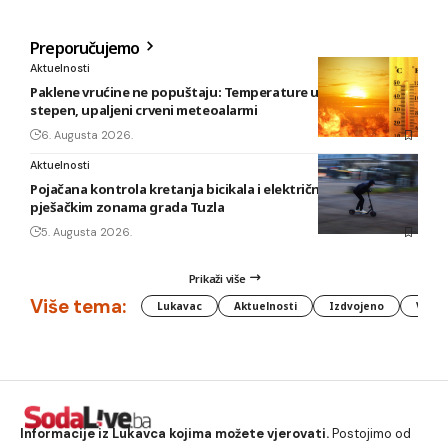
Preporučujemo
Aktuelnosti
Paklene vrućine ne popuštaju: Temperature u BiH i do 41
stepen, upaljeni crveni meteoalarmi
6. Augusta 2026.
Aktuelnosti
Pojačana kontrola kretanja bicikala i električnih romobila u
pješačkim zonama grada Tuzla
5. Augusta 2026.
Prikaži više
Više tema:
Lukavac
Aktuelnosti
Izdvojeno
Vlada
Informacije iz Lukavca kojima možete vjerovati.
Postojimo od