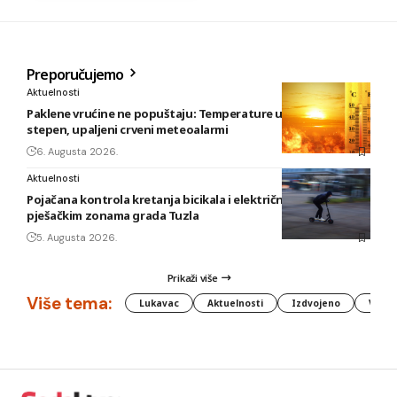
Preporučujemo
Aktuelnosti
Paklene vrućine ne popuštaju: Temperature u BiH i do 41
stepen, upaljeni crveni meteoalarmi
6. Augusta 2026.
Aktuelnosti
Pojačana kontrola kretanja bicikala i električnih romobila u
pješačkim zonama grada Tuzla
5. Augusta 2026.
Prikaži više
Više tema:
Lukavac
Aktuelnosti
Izdvojeno
Vlada