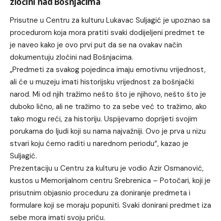
zločini nad Bošnjacima
Prisutne u Centru za kulturu Lukavac Suljagić je upoznao sa
procedurom koja mora pratiti svaki dodijeljeni predmet te
je naveo kako je ovo prvi put da se na ovakav način
dokumentuju zločini nad Bošnjacima.
„Predmeti za svakog pojedinca imaju emotivnu vrijednost,
ali će u muzeju imati historijsku vrijednost za bošnjački
narod. Mi od njih tražimo nešto što je njihovo, nešto što je
duboko lično, ali ne tražimo to za sebe već to tražimo, ako
tako mogu reći, za historiju. Uspijevamo doprijeti svojim
porukama do ljudi koji su nama najvažniji. Ovo je prva u nizu
stvari koju ćemo raditi u narednom periodu“, kazao je
Suljagić.
Prezentaciju u Centru za kulturu je vodio Azir Osmanović,
kustos u Memorijalnom centru Srebrenica – Potočari, koji je
prisutnim objasnio proceduru za doniranje predmeta i
formulare koji se moraju popuniti. Svaki donirani predmet iza
sebe mora imati svoju priču.