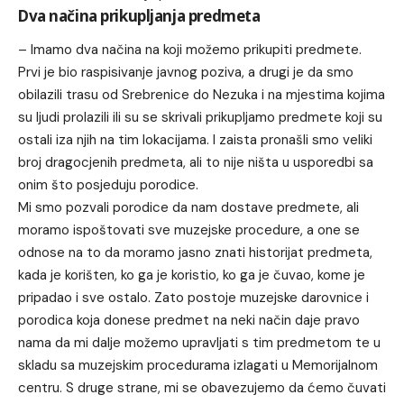
Dva načina prikupljanja predmeta
– Imamo dva načina na koji možemo prikupiti predmete.
Prvi je bio raspisivanje javnog poziva, a drugi je da smo
obilazili trasu od Srebrenice do Nezuka i na mjestima kojima
su ljudi prolazili ili su se skrivali prikupljamo predmete koji su
ostali iza njih na tim lokacijama. I zaista pronašli smo veliki
broj dragocjenih predmeta, ali to nije ništa u usporedbi sa
onim što posjeduju porodice.
Mi smo pozvali porodice da nam dostave predmete, ali
moramo ispoštovati sve muzejske procedure, a one se
odnose na to da moramo jasno znati historijat predmeta,
kada je korišten, ko ga je koristio, ko ga je čuvao, kome je
pripadao i sve ostalo. Zato postoje muzejske darovnice i
porodica koja donese predmet na neki način daje pravo
nama da mi dalje možemo upravljati s tim predmetom te u
skladu sa muzejskim procedurama izlagati u Memorijalnom
centru. S druge strane, mi se obavezujemo da ćemo čuvati