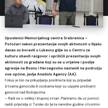
Uposlenici Memorijalnog centra Srebrenica –
Potočari nakon prezentacije svojih aktivnosti u Ilijašu
danas su boravili u Lukavcu gdje su u Centru za
kulturu obavili razgovor i upriličili prezentaciju svojih
aktivnosti za građane koji su se u vrijeme i poslije
agresije na Bosnu i Hercegovinu nastanili na području
ove općine, javlja Anadolu Agency (AA).
Fokus je bio na prikupljanju predmeta koji su pripadali
žrtvama genocida ili osobama koje su uspjele preživjeti
genocid nad Bošnjacima.
– Radi se o velikoj i krupnoj stvari. Planiramo da uz pomoć
naših prijatelja iz Turske do ljeta naredne godine otvorimo