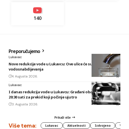
140
Preporučujemo
Lukavac
Nove redukcije vode u Lukavcu: Ove ulice će sutra biti bez
vodosnabdijevanja
4. Augusta 2026.
Lukavac
I danas redukcija vode u Lukavcu: Građani obaviješteni tek u
20:30 sati za prekid koji počinje ujutro
3. Augusta 2026.
Prikaži više
Više tema:
Lukavac
Aktuelnosti
Izdvojeno
Vlada