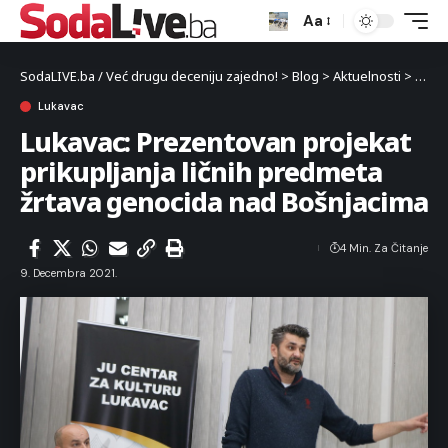
Aa
SodaLIVE.ba / Već drugu deceniju zajedno!
>
Blog
>
Aktuelnosti
>
Luka
Lukavac
Lukavac: Prezentovan projekat
prikupljanja ličnih predmeta
žrtava genocida nad Bošnjacima
4 Min. Za Čitanje
9. Decembra 2021.