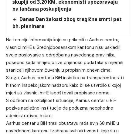
skuplji od 3,20 KM, ekonomisti upozoravaju
na lančana poskupljenja
Danas Dan žalosti zbog tragične smrti pet
bh. planinara
Na temelju informacija koje su prikupili u Aarhus centru,
vlasnici mHE u Srednjobosanskom kantonu nisu uskladili
svoje poslovanje s odredbama navedenog pravilnika,
posebno kada je riječ o live prijenosu podataka s mjernih
stanica i njihovom čuvanju u propisnim dnevnicima.
Stoga, Aarhus centar u BiH insistira na transparentnosti i
hitnom inspekcijskom nadzoru kako bi se utvrdilo u kojoj
mjeri su vlasnici mHE ispoštovali propisane norme.
S obzirom na ozbiljnost situacije, Aarhus centar u BiH
poziva nadležne institucije da poduzmu neophodne
administrativne mjere.
Aarhus centar u BiH traži obustavu rada svih 38 mHE u
navedenom kantonu i zabranu svih aktivnosti koje su u