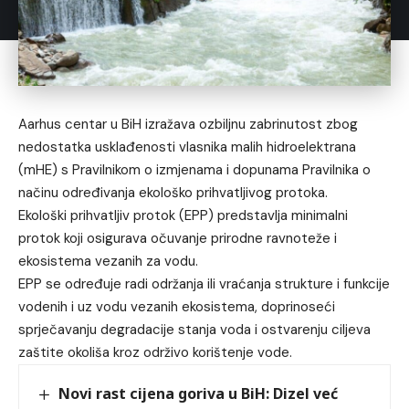
Aarhus centar u BiH izražava ozbiljnu zabrinutost zbog
nedostatka usklađenosti vlasnika malih hidroelektrana
(mHE) s Pravilnikom o izmjenama i dopunama Pravilnika o
načinu određivanja ekološko prihvatljivog protoka.
Ekološki prihvatljiv protok (EPP) predstavlja minimalni
protok koji osigurava očuvanje prirodne ravnoteže i
ekosistema vezanih za vodu.
EPP se određuje radi održanja ili vraćanja strukture i funkcije
vodenih i uz vodu vezanih ekosistema, doprinoseći
sprječavanju degradacije stanja voda i ostvarenju ciljeva
zaštite okoliša kroz održivo korištenje vode.
Novi rast cijena goriva u BiH: Dizel već