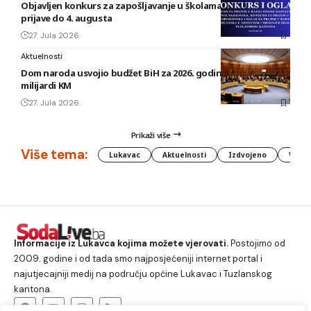
Objavljen konkurs za zapošljavanje u školama TK: Rok za
prijave do 4. augusta
27. Jula 2026.
Aktuelnosti
Dom naroda usvojio budžet BiH za 2026. godinu vrijedan 1,58
milijardi KM
27. Jula 2026.
Prikaži više
Više tema:
Lukavac
Aktuelnosti
Izdvojeno
Vlada
Informacije iz Lukavca kojima možete vjerovati.
Postojimo od
2009. godine i od tada smo najposjećeniji internet portal i
najutjecajniji medij na području općine Lukavac i Tuzlanskog
kantona.