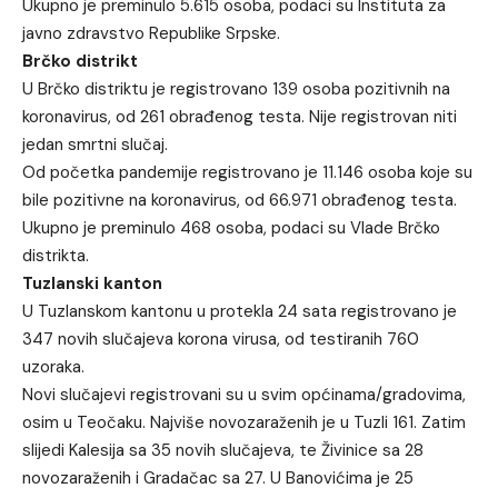
Ukupno je preminulo 5.615 osoba, podaci su Instituta za
javno zdravstvo Republike Srpske.
Brčko distrikt
U Brčko distriktu je registrovano 139 osoba pozitivnih na
koronavirus, od 261 obrađenog testa. Nije registrovan niti
jedan smrtni slučaj.
Od početka pandemije registrovano je 11.146 osoba koje su
bile pozitivne na koronavirus, od 66.971 obrađenog testa.
Ukupno je preminulo 468 osoba, podaci su Vlade Brčko
distrikta.
Tuzlanski kanton
U Tuzlanskom kantonu u protekla 24 sata registrovano je
347 novih slučajeva korona virusa, od testiranih 760
uzoraka.
Novi slučajevi registrovani su u svim općinama/gradovima,
osim u Teočaku. Najviše novozaraženih je u Tuzli 161. Zatim
slijedi Kalesija sa 35 novih slučajeva, te Živinice sa 28
novozaraženih i Gradačac sa 27. U Banovićima je 25