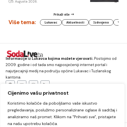
5. Augusta 2026.
Prikaži više
Više tema:
Lukavac
Aktuelnosti
Izdvojeno
Vlada
Informacije iz Lukavca kojima možete vjerovati.
Postojimo od
2009. godine i od tada smo najposjećeniji internet portal i
najutjecajniji medij na području općine Lukavac i Tuzlanskog
kantona.
Cijenimo vašu privatnost
O nama
Koristimo kolačiće da poboljšamo vaše iskustvo
Lukavac
Društvo
Crna hronika
Sport
pregledavanja, poslužimo personalizirane oglase ili sadržaj i
Kultura
Kolumne
Slobodno vrijeme
analiziramo naš promet. Klikom na "Prihvati sve", pristajete
na našu upotrebu kolačića.