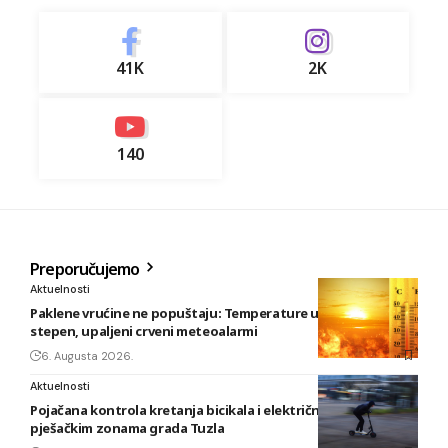
41K
2K
140
Preporučujemo
Aktuelnosti
Paklene vrućine ne popuštaju: Temperature u BiH i do 41
stepen, upaljeni crveni meteoalarmi
6. Augusta 2026.
Aktuelnosti
Pojačana kontrola kretanja bicikala i električnih romobila u
pješačkim zonama grada Tuzla