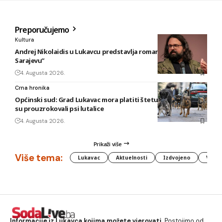
Preporučujemo
Kultura
Andrej Nikolaidis u Lukavcu predstavlja roman “Safari u
Sarajevu”
4. Augusta 2026.
Crna hronika
Općinski sud: Grad Lukavac mora platiti štetu na vozilu koju
su prouzrokovali psi lutalice
4. Augusta 2026.
Prikaži više
Više tema:
Lukavac
Aktuelnosti
Izdvojeno
Vlada
Informacije iz Lukavca kojima možete vjerovati.
Postojimo od