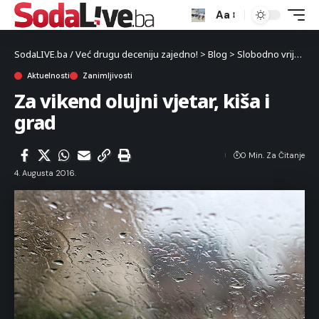
Aa
SodaLIVE.ba / Već drugu deceniju zajedno!
>
Blog
>
Slobodno vrijeme
Aktuelnosti
Zanimljivosti
Za vikend olujni vjetar, kiša i
grad
0 Min. Za Čitanje
4. Augusta 2016.