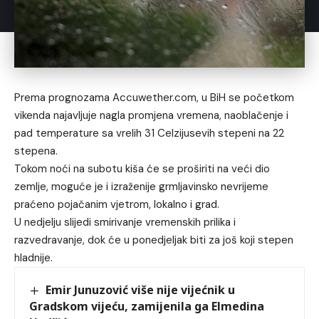
Prema prognozama Accuwether.com, u BiH se početkom
vikenda najavljuje nagla promjena vremena, naoblačenje i
pad temperature sa vrelih 31 Celzijusevih stepeni na 22
stepena.
Tokom noći na subotu kiša će se proširiti na veći dio
zemlje, moguće je i izraženije grmljavinsko nevrijeme
praćeno pojačanim vjetrom, lokalno i grad.
U nedjelju slijedi smirivanje vremenskih prilika i
razvedravanje, dok će u ponedjeljak biti za još koji stepen
hladnije.
Emir Junuzović više nije vijećnik u
Gradskom vijeću, zamijenila ga Elmedina