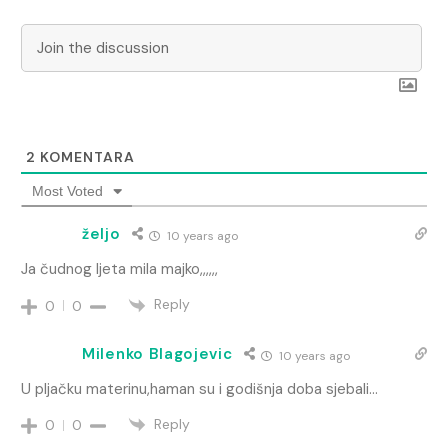
2
KOMENTARA
Most Voted
željo
10 years ago
Ja čudnog ljeta mila majko,,,,,,
Reply
0
0
Milenko Blagojevic
10 years ago
U pljačku materinu,haman su i godišnja doba sjebali…
Reply
0
0