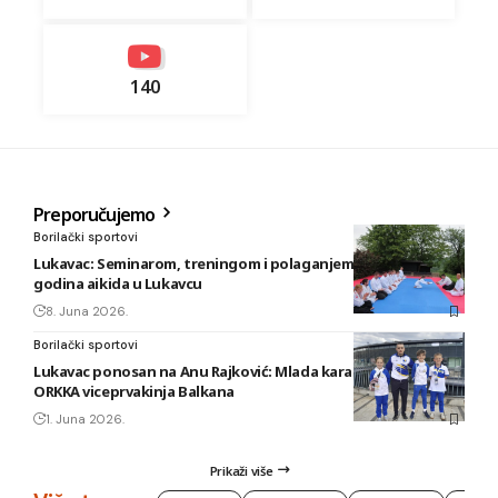
140
Preporučujemo
Borilački sportovi
Lukavac: Seminarom, treningom i polaganjem obilježeno 20
godina aikida u Lukavcu
8. Juna 2026.
Borilački sportovi
Lukavac ponosan na Anu Rajković: Mlada karatistkinja KBS
ORKKA viceprvakinja Balkana
1. Juna 2026.
Prikaži više