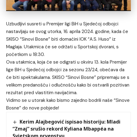
Uzbudljivi susreti u Premijer ligi BiH u Sjedećoj odbojci
nastavljaju se ovog utorka, 16. aprila 2024. godine, kada će
SKISO “Sinovi Bosne” biti domaćini IOK “A.S. Huso” iz
Maglaja. Utakmica će se održati u Sportskoj dvorani, s
početkom u 18:30.
Ova utakmica, koja će se odigrati u okviru 13. kola Premijer
lige BiH u Sjedećoj odbojci za sezonu 23/24, obećava da
će biti spektakularna. SKISO “Sinovi Bosne” pripremaju se s
velikom predanošću i odlučnošću kako bi ostvarili pozitivan
rezultat pred vlastitim navijačima.
Vidimo se u utorak kako bismo zajedno bodrili naše “Sinove
Bosne” do nove pobjede!
Kerim Alajbegović ispisao historiju: Mladi
“Zmaj” srušio rekord Kyliana Mbappéa na
Svjetskom prvenstvu