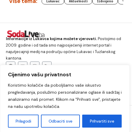
Više tema:
Lukavac
Aktuelnosti
Izdvojeno
Vlada
Informacije iz Lukavca kojima možete vjerovati.
Postojimo od
2009. godine i od tada smo najposjećeniji internet portal i
najutjecajniji medij na području općine Lukavac i Tuzlanskog
kantona.
Cijenimo vašu privatnost
O nama
Koristimo kolačiće da poboljšamo vaše iskustvo
Lukavac
Društvo
Crna hronika
Sport
pregledavanja, poslužimo personalizirane oglase ili sadržaj i
Kultura
Kolumne
Slobodno vrijeme
analiziramo naš promet. Klikom na "Prihvati sve", pristajete
na našu upotrebu kolačića.
2009. – 2024. © Lukavački info portal – SodaLIVE.ba. Sva prava
zadržana. Zabranjeno kopiranje autorskog sadržaja i korištenje
Prilagodi
Odbaciti sve
Prihvatiti sve
autorskih fotografija bez odobrenja portala.