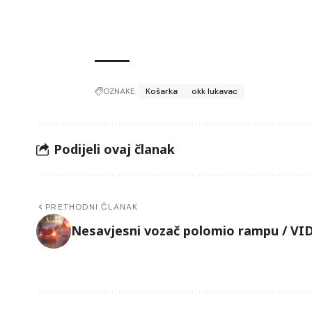
OZNAKE:
Košarka
okk lukavac
Podijeli ovaj članak
PRETHODNI ČLANAK
Nesavjesni vozač polomio rampu / VI