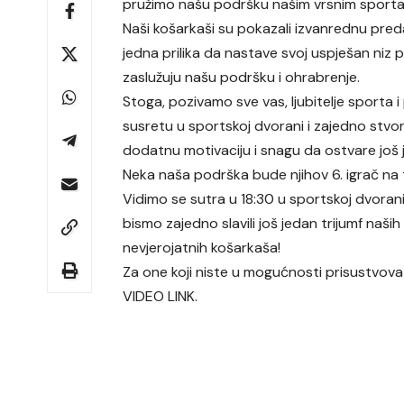
pružimo našu podršku našim vrsnim sporta
Naši košarkaši su pokazali izvanrednu preda
jedna prilika da nastave svoj uspješan niz
zaslužuju našu podršku i ohrabrenje.
Stoga, pozivamo sve vas, ljubitelje sporta
susretu u sportskoj dvorani i zajedno stvo
dodatnu motivaciju i snagu da ostvare još 
Neka naša podrška bude njihov 6. igrač na 
Vidimo se sutra u 18:30 u sportskoj dvoran
bismo zajedno slavili još jedan trijumf naših
nevjerojatnih košarkaša!
Za one koji niste u mogućnosti prisustvovati
VIDEO LINK
.