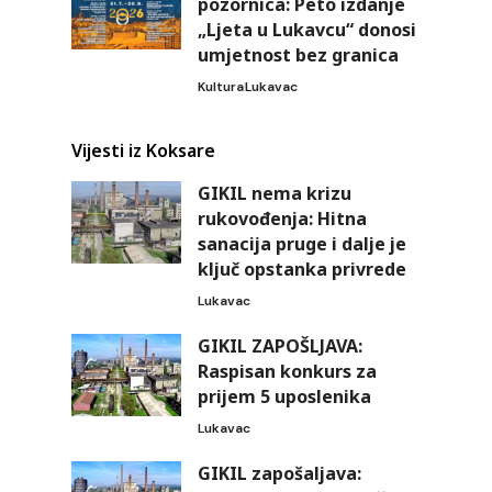
pozornica: Peto izdanje
„Ljeta u Lukavcu“ donosi
umjetnost bez granica
Kultura
Lukavac
Vijesti iz Koksare
GIKIL nema krizu
rukovođenja: Hitna
sanacija pruge i dalje je
ključ opstanka privrede
Lukavac
GIKIL ZAPOŠLJAVA:
Raspisan konkurs za
prijem 5 uposlenika
Lukavac
GIKIL zapošaljava: