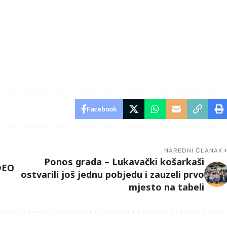
Facebook
NAREDNI ČLANAK
Ponos grada – Lukavački košarkaši
DEO
ostvarili još jednu pobjedu i zauzeli prvo
mjesto na tabeli