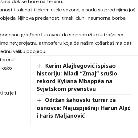
šima dok se bore na terenu.
nost i talenat tijekom cijele sezone, a sada su pred njima još
 pobjeda. Njihova predanost, timski duh i neumorna borba
 i ponosne građane Lukavca, da se pridružite sutrašnjem
rimo nevjerojatnu atmosferu koja će našim košarkašima dati
jednu veliku pobjedu.
terenu!
Kerim Alajbegović ispisao
i kako
historiju: Mladi “Zmaj” srušio
rekord Kyliana Mbappéa na
Svjetskom prvenstvu
 tu je i
Održan šahovski turnir za
osnovce: Najuspješniji Harun Aljić
i Faris Maljanović