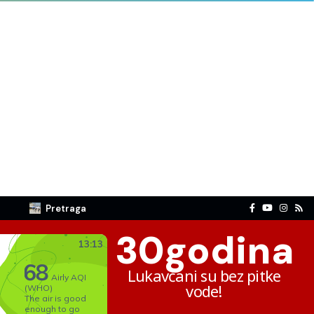
Pretraga
30
godina
Lukavčani su bez pitke
vode!