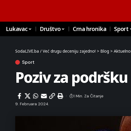
Lukavac
Društvo
Crna hronika
Sport
SodaLIVE.ba / Već drugu deceniju zajedno!
>
Blog
>
Aktuelno
Sport
Poziv za podršku
1 Min. Za Čitanje
9. Februara 2024.