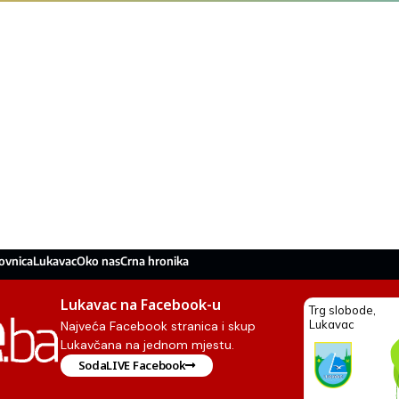
ovnica
Lukavac
Oko nas
Crna hronika
Lukavac na Facebook-u
Najveća Facebook stranica i skup
Lukavčana na jednom mjestu.
SodaLIVE Facebook