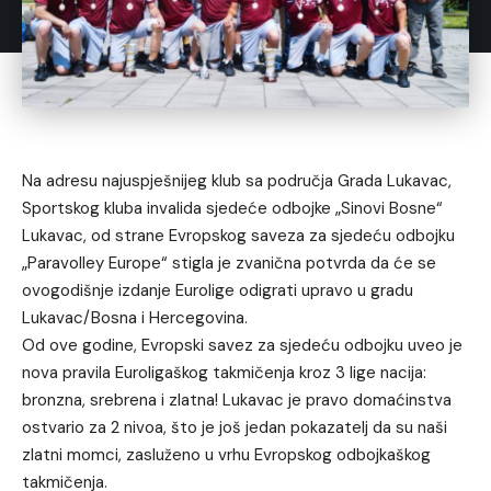
Na adresu najuspješnijeg klub sa područja Grada Lukavac,
Sportskog kluba invalida sjedeće odbojke „Sinovi Bosne“
Lukavac, od strane Evropskog saveza za sjedeću odbojku
„Paravolley Europe“ stigla je zvanična potvrda da će se
ovogodišnje izdanje Eurolige odigrati upravo u gradu
Lukavac/Bosna i Hercegovina.
Od ove godine, Evropski savez za sjedeću odbojku uveo je
nova pravila Euroligaškog takmičenja kroz 3 lige nacija:
bronzna, srebrena i zlatna! Lukavac je pravo domaćinstva
ostvario za 2 nivoa, što je još jedan pokazatelj da su naši
zlatni momci, zasluženo u vrhu Evropskog odbojkaškog
takmičenja.