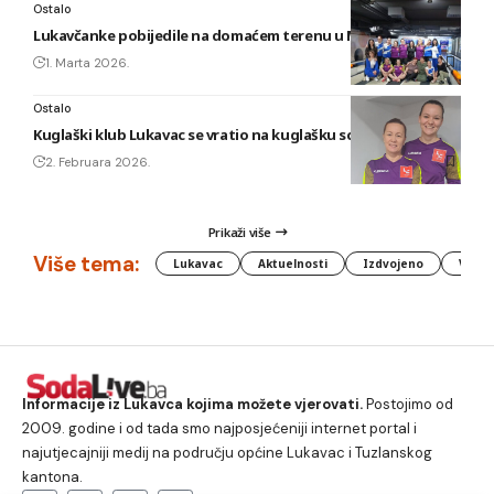
Ostalo
Lukavčanke pobijedile na domaćem terenu u Maglaju!?
1. Marta 2026.
Ostalo
Kuglaški klub Lukavac se vratio na kuglašku scenu!
2. Februara 2026.
Prikaži više
Više tema:
Lukavac
Aktuelnosti
Izdvojeno
Vlada
Informacije iz Lukavca kojima možete vjerovati.
Postojimo od
2009. godine i od tada smo najposjećeniji internet portal i
najutjecajniji medij na području općine Lukavac i Tuzlanskog
kantona.