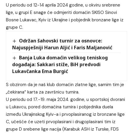
U periodu od 12-14 aprila 2024 godine, u okviru srebrene
lige, u grupi E snage će odmjeriti domaćin SKISO Sinovi
Bosne Lukavac, Kyiv iz Ukrajine i pobjednik bronzane lige iz
grupe C.
Održan šahovski turnir za osnovce:
Najuspješniji Harun Aljić i Faris Maljanović
Banja Luka domaćin velikog teniskog
događaja: Sakkari stiže, BiH predvodi
Lukavčanka Ema Burgić
S obzirom da je naš klub domaćin zlatne lige, samim tim je
„čekirana“ karta za završnicu turnira.
U periodu od 17.-19. maja 2024. godine, u sportskoj dvorani
u Lukavcu, pored domaćina turnira i pobjednika duela
između Ukrajinskog Kyiv-a i prvoplasiranog iz bronzane lige
C, učešće će uzeti prvoplasirani i drugoplasirani tim iz
grupe D srebene lige nacija (Karabuk ASH iz Turske, FDS