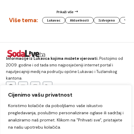
Prikaži više
Više tema:
Lukavac
Aktuelnosti
Izdvojeno
Vlada
Informacije iz Lukavca kojima možete vjerovati.
Postojimo od
2009. godine i od tada smo najposjećeniji internet portal i
najutjecajniji medij na području općine Lukavac i Tuzlanskog
kantona.
Cijenimo vašu privatnost
O nama
Koristimo kolačiće da poboljšamo vaše iskustvo
Lukavac
Društvo
Crna hronika
Sport
pregledavanja, poslužimo personalizirane oglase ili sadržaj i
Kultura
Kolumne
Slobodno vrijeme
analiziramo naš promet. Klikom na "Prihvati sve", pristajete
na našu upotrebu kolačića.
2009. – 2024. © Lukavački info portal – SodaLIVE.ba. Sva prava