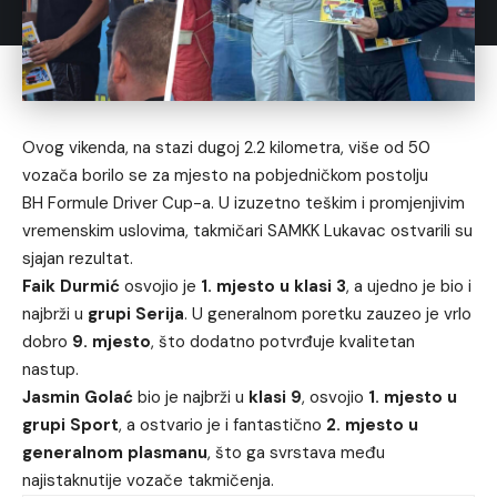
Ovog vikenda, na stazi dugoj 2.2 kilometra, više od 50
vozača borilo se za mjesto na pobjedničkom postolju
BH Formule Driver Cup-a. U izuzetno teškim i promjenjivim
vremenskim uslovima, takmičari SAMKK Lukavac ostvarili su
sjajan rezultat.
Faik Durmić
osvojio je
1. mjesto u klasi 3
, a ujedno je bio i
najbrži u
grupi Serija
. U generalnom poretku zauzeo je vrlo
dobro
9. mjesto
, što dodatno potvrđuje kvalitetan
nastup.
Jasmin Golać
bio je najbrži u
klasi 9
, osvojio
1. mjesto u
grupi Sport
, a ostvario je i fantastično
2. mjesto u
generalnom plasmanu
, što ga svrstava među
najistaknutije vozače takmičenja.