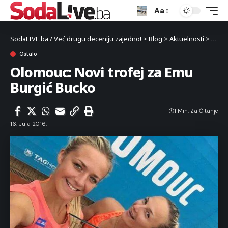
Aa
SodaLIVE.ba / Već drugu deceniju zajedno!
>
Blog
>
Aktuelnosti
>
Sport
Ostalo
Olomouc: Novi trofej za Emu
Burgić Bucko
1 Min. Za Čitanje
16. Jula 2016.