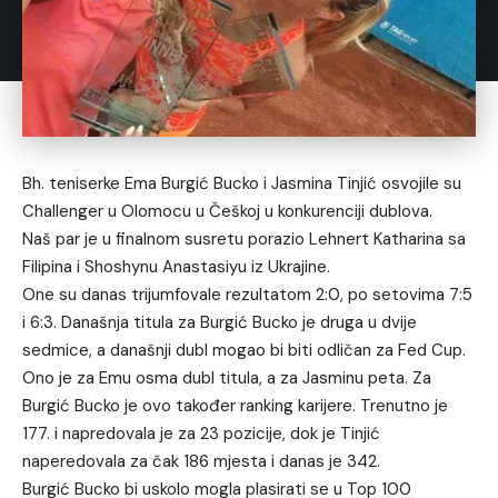
Bh. teniserke Ema Burgić Bucko i Jasmina Tinjić osvojile su
Challenger u Olomocu u Češkoj u konkurenciji dublova.
Naš par je u finalnom susretu porazio Lehnert Katharina sa
Filipina i Shoshynu Anastasiyu iz Ukrajine.
One su danas trijumfovale rezultatom 2:0, po setovima 7:5
i 6:3. Današnja titula za Burgić Bucko je druga u dvije
sedmice, a današnji dubl mogao bi biti odličan za Fed Cup.
Ono je za Emu osma dubl titula, a za Jasminu peta. Za
Burgić Bucko je ovo također ranking karijere. Trenutno je
177. i napredovala je za 23 pozicije, dok je Tinjić
naperedovala za čak 186 mjesta i danas je 342.
Burgić Bucko bi uskolo mogla plasirati se u Top 100