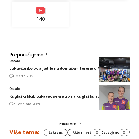
140
Preporučujemo
Ostalo
Lukavčanke pobijedile na domaćem terenu u Maglaju!?
1. Marta 2026.
Ostalo
Kuglaški klub Lukavac se vratio na kuglašku scenu!
2. Februara 2026.
Prikaži više
Više tema:
Lukavac
Aktuelnosti
Izdvojeno
Vlada