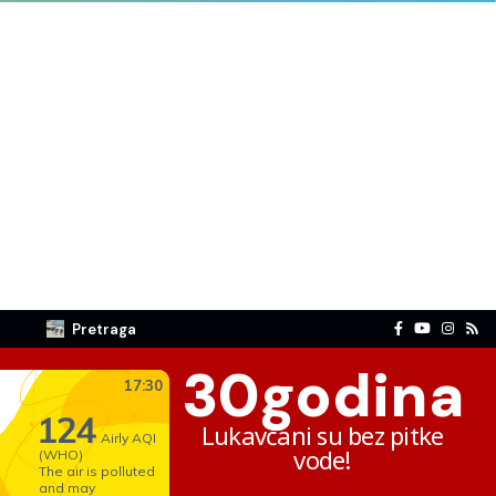
Pretraga
30
godina
Lukavčani su bez pitke
vode!