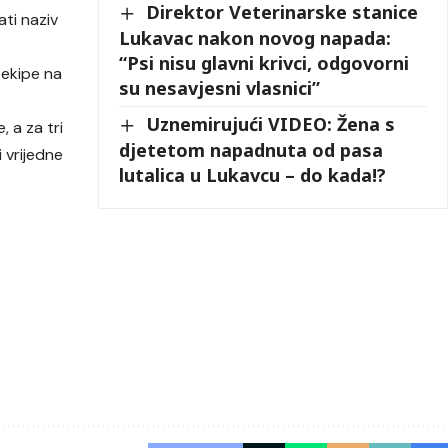
Direktor Veterinarske stanice
ati naziv
Lukavac nakon novog napada:
“Psi nisu glavni krivci, odgovorni
e ekipe na
su nesavjesni vlasnici”
Uznemirujući VIDEO: Žena s
 a za tri
djetetom napadnuta od pasa
i vrijedne
lutalica u Lukavcu – do kada!?