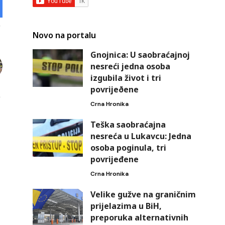
Novo na portalu
Gnojnica: U saobraćajnoj
nesreći jedna osoba
izgubila život i tri
povrijeðene
Crna Hronika
Teška saobraćajna
nesreća u Lukavcu: Jedna
osoba poginula, tri
povrijeđene
Crna Hronika
Velike gužve na graničnim
prijelazima u BiH,
preporuka alternativnih