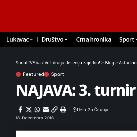
Lukavac
Društvo
Crna hronika
Sport
SodaLIVE.ba / Već drugu deceniju zajedno!
>
Blog
>
Aktuelno
Featured
Sport
NAJAVA: 3. turni
1 Min. Za Čitanje
15. Decembra 2015.