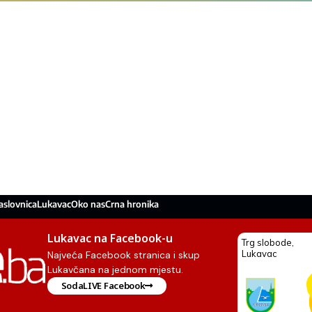
aslovnica
Lukavac
Oko nas
Crna hronika
Lukavac na Facebook-u
Najveća Facebook stranica i skup
Lukavčana na jednom mjestu.
SodaLIVE Facebook