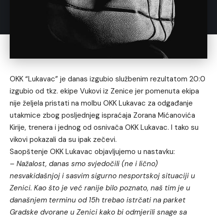
OKK “Lukavac” je danas izgubio službenim rezultatom 20:0
izgubio od tkz. ekipe Vukovi iz Zenice jer pomenuta ekipa
nije željela pristati na molbu OKK Lukavac za odgađanje
utakmice zbog posljednjeg ispraćaja Zorana Mićanovića
Kirije, trenera i jednog od osnivača OKK Lukavac. I tako su
vikovi pokazali da su ipak zečevi.
Saopštenje OKK Lukavac objavljujemo u nastavku:
– Nažalost, danas smo svjedočili (ne i lično)
nesvakidašnjoj i sasvim sigurno nesportskoj situaciji u
Zenici. Kao što je već ranije bilo poznato, naš tim je u
današnjem terminu od 15h trebao istrčati na parket
Gradske dvorane u Zenici kako bi odmjerili snage sa