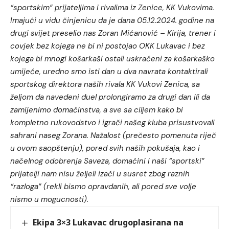
“sportskim” prijateljima i rivalima iz Zenice, KK Vukovima.
Imajući u vidu činjenicu da je dana 05.12.2024. godine na
drugi svijet preselio nas Zoran Mićanović – Kirija, trener i
covjek bez kojega ne bi ni postojao OKK Lukavac i bez
kojega bi mnogi košarkaši ostali uskraćeni za košarkaško
umijeće, uredno smo isti dan u dva navrata kontaktirali
sportskog direktora naših rivala KK Vukovi Zenica, sa
željom da navedeni duel prolongiramo za drugi dan ili da
zamijenimo domaćinstva, a sve sa ciljem kako bi
kompletno rukovodstvo i igrači našeg kluba prisustvovali
sahrani naseg Zorana. Nažalost (prečesto pomenuta riječ
u ovom saopštenju), pored svih naših pokušaja, kao i
načelnog odobrenja Saveza, domaćini i naši “sportski”
prijatelji nam nisu željeli izaći u susret zbog raznih
“razloga” (rekli bismo opravdanih, ali pored sve volje
nismo u mogucnosti).
Ekipa 3×3 Lukavac drugoplasirana na