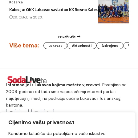
Košarka
Kalesija: OKK Lukavac savladao KK Bosna Kalesija
29. Oktobra 2023.
Prikaži više
Više tema:
Lukavac
Aktuelnosti
Izdvojeno
Vlada
Informacije iz Lukavca kojima možete vjerovati.
Postojimo od
2009. godine i od tada smo najposjećeniji internet portal i
najutjecajniji medij na području općine Lukavac i Tuzlanskog
kantona.
Cijenimo vašu privatnost
O nama
Koristimo kolačiće da poboljšamo vaše iskustvo
Lukavac
Društvo
Crna hronika
Sport