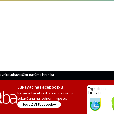
ovnica
Lukavac
Oko nas
Crna hronika
Lukavac na Facebook-u
Najveća Facebook stranica i skup
Lukavčana na jednom mjestu.
SodaLIVE Facebook