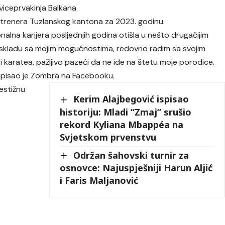
viceprvakinja Balkana.
ih trenera Tuzlanskog kantona za 2023. godinu.
onalna karijera posljednjih godina otišla u nešto drugačijim
 skladu sa mojim mogućnostima, redovno radim sa svojim
i karatea, pažljivo pazeći da ne ide na štetu moje porodice.
napisao je Zombra na Facebooku.
estižnu
Kerim Alajbegović ispisao
historiju: Mladi “Zmaj” srušio
rekord Kyliana Mbappéa na
Svjetskom prvenstvu
Održan šahovski turnir za
osnovce: Najuspješniji Harun Aljić
i Faris Maljanović