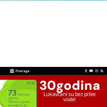
Pretraga
30
godina
Lukavčani su bez pitke
vode!