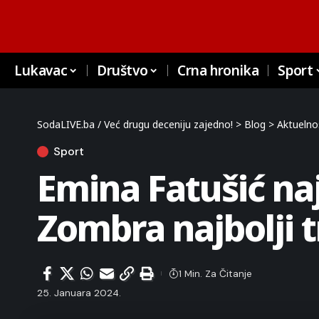
Lukavac
Društvo
Crna hronika
Sport
SodaLIVE.ba / Već drugu deceniju zajedno!
>
Blog
>
Aktuelno
Sport
Emina Fatušić naj
Zombra najbolji 
1 Min. Za Čitanje
25. Januara 2024.