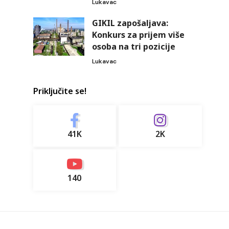
Lukavac
GIKIL zapošaljava:
Konkurs za prijem više
osoba na tri pozicije
Lukavac
Priključite se!
41K
2K
140