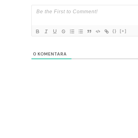
{}
[+]
0
KOMENTARA