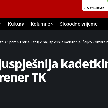
Kultura
Kolumne
Slobodno vrijeme
sti
>
Sport
>
Emina Fatušić najuspješnija kadetkinja, Željko Zombra n
uspješnija kadetkin
trener TK