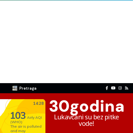
Pretraga
30
godina
Lukavčani su bez pitke
vode!