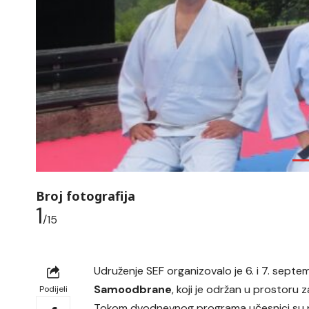
Broj fotografija
1
/15
Udruženje SEF organizovalo je 6. i 7. sep
Samoodbrane
, koji je održan u prostoru z
Podijeli
Tokom dvodnevnog programa učesnici su p