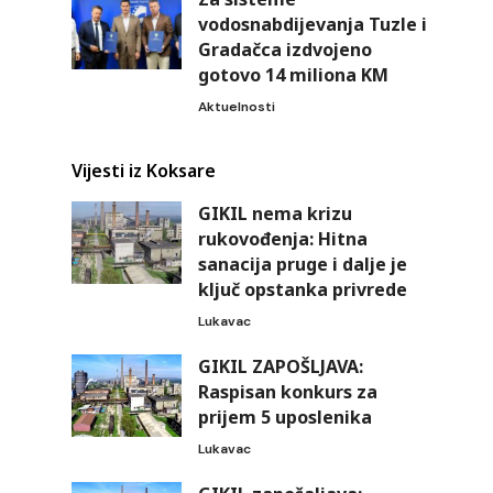
vodosnabdijevanja Tuzle i
Gradačca izdvojeno
gotovo 14 miliona KM
Aktuelnosti
Vijesti iz Koksare
GIKIL nema krizu
rukovođenja: Hitna
sanacija pruge i dalje je
ključ opstanka privrede
Lukavac
GIKIL ZAPOŠLJAVA:
Raspisan konkurs za
prijem 5 uposlenika
Lukavac