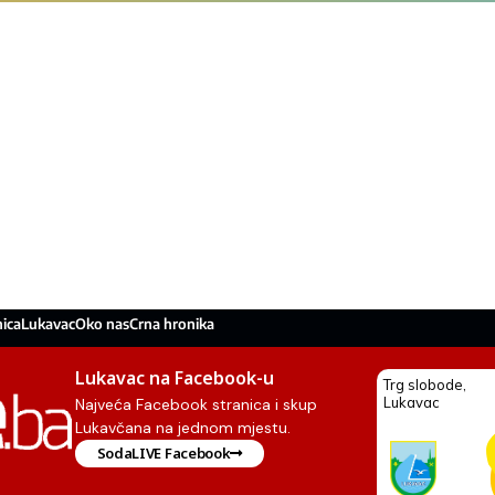
ica
Lukavac
Oko nas
Crna hronika
Lukavac na Facebook-u
Najveća Facebook stranica i skup
Lukavčana na jednom mjestu.
SodaLIVE Facebook