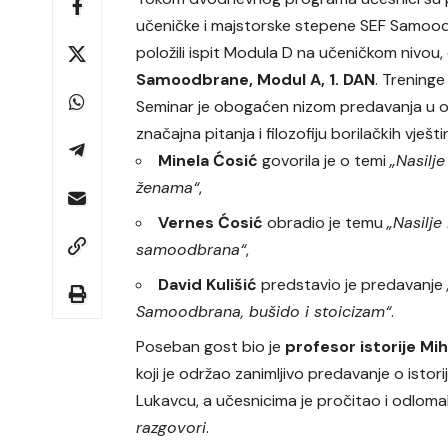
učeničke i majstorske stepene SEF Samoodb
položili ispit Modula D na učeničkom nivou,
Samoodbrane, Modul A, 1. DAN
. Treninge
Seminar je obogaćen nizom predavanja u 
značajna pitanja i filozofiju borilačkih vješti
Minela Ćosić
govorila je o temi
„Nasilj
ženama“
,
Vernes Ćosić
obradio je temu
„Nasilje 
samoodbrana“
,
David Kulišić
predstavio je predavanje
Samoodbrana, bušido i stoicizam“
.
Poseban gost bio je
profesor istorije Mi
koji je održao zanimljivo predavanje o istori
Lukavcu, a učesnicima je pročitao i odlom
razgovori
.