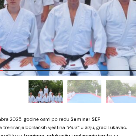
tembra 2025. godine osmi po redu
Seminar SEF
a treniranje borilačkih vještina
“Park”
u Sižju, grad Lukavac.
rošli kroz
treninge, edukaciju i polaganja ispita
za