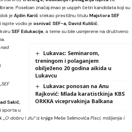
rane. Poseban značaj imao je uspjeh četiri kandidata koji su
 dok je
Ajdin Karić
stekao prestižnu titulu
Majstora SEF
 i ispite vodio je
osnivač SEF-a, David Kulišić
.
okviru
SEF Edukacije
, a teme su bile usmjerene na društveno
na.
e nad
Lukavac: Seminarom,
treningom i polaganjem
i
obilježeno 20 godina aikida u
Lukavcu
„SEF
Lukavac ponosan na Anu
Rajković: Mlada karatistkinja KBS
ORKKA viceprvakinja Balkana
had Sakić
,
ji sporta u
ak
„O dobru i zlu“
iz knjige Meše Selimovića
Pisci, mišljenja i