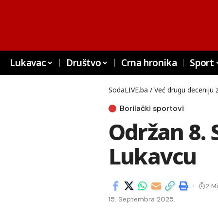
Lukavac
Društvo
Crna hronika
Sport
SodaLIVE.ba / Već drugu deceniju 
Borilački sportovi
Održan 8.
Lukavcu
2 Mi
15. Septembra 2025.