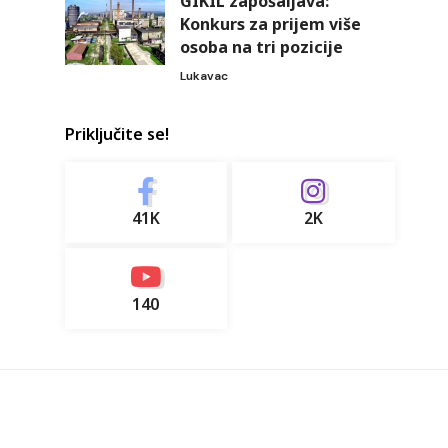
GIKIL zapošaljava:
Konkurs za prijem više
osoba na tri pozicije
Lukavac
Priključite se!
41K
2K
140