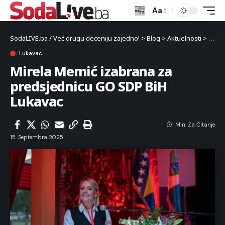
Aa
SodaLIVE.ba / Već drugu deceniju zajedno!
>
Blog
>
Aktuelnosti
>
Luka
Lukavac
Mirela Memić izabrana za
predsjednicu GO SDP BiH
Lukavac
1 Min. Za Čitanje
15. Septembra 2025.