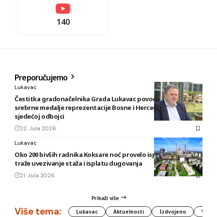
140
Preporučujemo
Lukavac
Čestitka gradonačelnika Grada Lukavac povodom osvajanja
srebrne medalje reprezentacije Bosne i Hercegovine u
sjedećoj odbojci
22. Jula 2026.
Lukavac
Oko 200 bivših radnika Koksare noć provelo ispred fabrike,
traže uvezivanje staža i isplatu dugovanja
21. Jula 2026.
Prikaži više
Više tema:
Lukavac
Aktuelnosti
Izdvojeno
Vlada