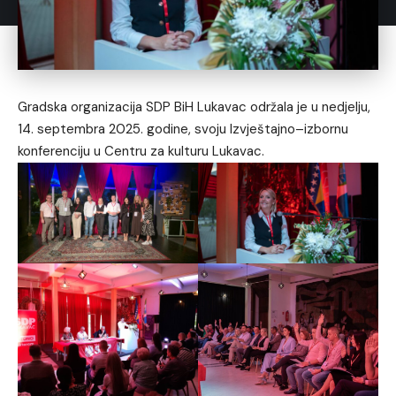
Gradska organizacija SDP BiH Lukavac održala je u nedjelju,
14. septembra 2025. godine, svoju Izvještajno–izbornu
konferenciju u Centru za kulturu Lukavac.