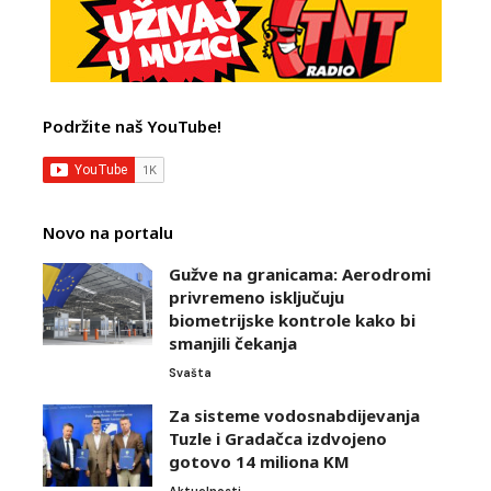
Podržite naš YouTube!
Novo na portalu
Gužve na granicama: Aerodromi
privremeno isključuju
biometrijske kontrole kako bi
smanjili čekanja
Svašta
Za sisteme vodosnabdijevanja
Tuzle i Gradačca izdvojeno
gotovo 14 miliona KM
Aktuelnosti