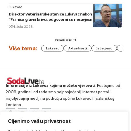
Lukavac
Direktor Veterinarske stanice Lukavac nakon novog napada:
“Psi nisu glavni krivci, odgovorni su nesavjesni vlasnici”
14. Jula 2026.
Prikaži više
Više tema:
Lukavac
Aktuelnosti
Izdvojeno
Vlada
Informacije iz Lukavca kojima možete vjerovati.
Postojimo od
2009. godine i od tada smo najposjećeniji internet portal i
najutjecajniji medij na području općine Lukavac i Tuzlanskog
kantona.
Cijenimo vašu privatnost
O nama