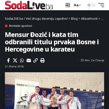
Aa
SodaLIVE.ba / Već drugu deceniju zajedno!
>
Blog
>
Aktuelnosti
>
Sport
Borilački sportovi
Mensur Đozić i kata tim
odbranili titulu prvaka Bosne i
Hercegovine u karateu
1 Min. Za Čitanje
21. Marta 2016.