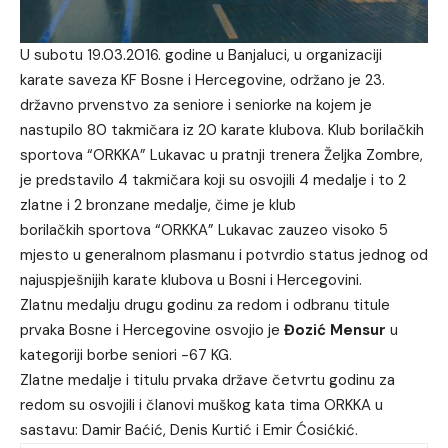
U subotu 19.03.2016. godine u Banjaluci, u organizaciji
karate saveza KF Bosne i Hercegovine, održano je 23.
državno prvenstvo za seniore i seniorke na kojem je
nastupilo 80 takmičara iz 20 karate klubova. Klub borilačkih
sportova “ORKKA” Lukavac u pratnji trenera Željka Zombre,
je predstavilo 4 takmičara koji su osvojili 4 medalje i to 2
zlatne i 2 bronzane medalje, čime je klub
borilačkih sportova “ORKKA” Lukavac zauzeo visoko 5
mjesto u generalnom plasmanu i potvrdio status jednog od
najuspješnijih karate klubova u Bosni i Hercegovini.
Zlatnu medalju drugu godinu za redom i odbranu titule
prvaka Bosne i Hercegovine osvojio je
Đozić Mensur
u
kategoriji borbe seniori -67 KG.
Zlatne medalje i titulu prvaka države četvrtu godinu za
redom su osvojili i članovi muškog kata tima ORKKA u
sastavu: Damir Baćić, Denis Kurtić i Emir Ćosićkić.