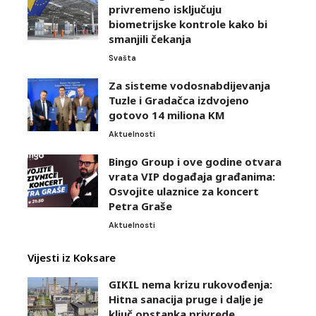
privremeno isključuju
biometrijske kontrole kako bi
smanjili čekanja
Svašta
Za sisteme vodosnabdijevanja
Tuzle i Gradačca izdvojeno
gotovo 14 miliona KM
Aktuelnosti
Bingo Group i ove godine otvara
vrata VIP događaja građanima:
Osvojite ulaznice za koncert
Petra Graše
Aktuelnosti
Vijesti iz Koksare
GIKIL nema krizu rukovođenja:
Hitna sanacija pruge i dalje je
ključ opstanka privrede