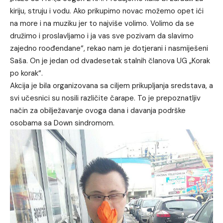
kiriju, struju i vodu. Ako prikupimo novac možemo opet ići
na more i na muziku jer to najviše volimo. Volimo da se
družimo i proslavljamo i ja vas sve pozivam da slavimo
zajedno roođendane“, rekao nam je dotjerani i nasmiješeni
Saša. On je jedan od dvadesetak stalnih članova UG „Korak
po korak“.
Akcija je bila organizovana sa ciljem prikupljanja sredstava, a
svi učesnici su nosili različite čarape. To je prepoznatljiv
način za obilježavanje ovoga dana i davanja podrške
osobama sa Down sindromom.