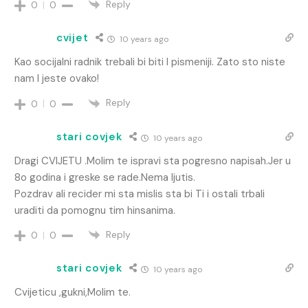
Reply
0
0
cvijet
10 years ago
Kao socijalni radnik trebali bi biti I pismeniji. Zato sto niste
nam I jeste ovako!
Reply
0
0
stari covjek
10 years ago
Dragi CVIJETU .Molim te ispravi sta pogresno napisah.Jer u
8o godina i greske se rade.Nema ljutis.
Pozdrav ali recider mi sta mislis sta bi Ti i ostali trbali
uraditi da pomognu tim hinsanima.
Reply
0
0
stari covjek
10 years ago
Cvijeticu ,gukni,Molim te.