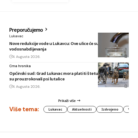
Preporučujemo
Lukavac
Nove redukcije vode u Lukavcu: Ove ulice će sutra biti bez
vodosnabdijevanja
4. Augusta 2026.
Crna hronika
Općinski sud: Grad Lukavac mora platiti štetu na vozilu koju
su prouzrokovali psi lutalice
4. Augusta 2026.
Prikaži više
Više tema:
Lukavac
Aktuelnosti
Izdvojeno
Vlada