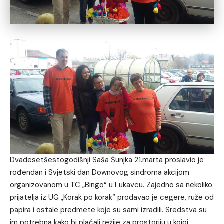
Dvadesetšestogodišnji Saša Šunjka 21.marta proslavio je
rođendan i Svjetski dan Downovog sindroma akcijom
organizovanom u TC „Bingo“ u Lukavcu. Zajedno sa nekoliko
prijatelja iz UG „Korak po korak“ prodavao je cegere, ruže od
papira i ostale predmete koje su sami izradili. Sredstva su
im potrebna kako bi plaćali režije za prostoriju u kojoj