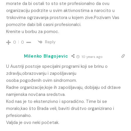
morate da bi ostali to sto ste profesionalno da ovu
organizaciju podrzite u svim aktivnostima a narocito u
trskovima ogrzavanja prostora u kojem zive.Pozivam Vas
pomozite dabi bili casni profesionalci.
Krenite u borbu za pomoc.
Reply
0
0
Milenko Blagojevic
10 years ago
U Austriji postoje specijalni programi koji se brinu o
zdravlju,obrazovanju i zapošljavanju
osoba pogođenih ovim sindromom.
Radne organizacije,koje ih zapošljavaju, dobijaju od države
namjenska novčana sredstva.
Kod nas je to ekstenzivno i sporadično. Time bi se
moralo,kao što Brada veli, baviti društvo organizirano i
prfesionalno.
Valjda je ovo neki početak.