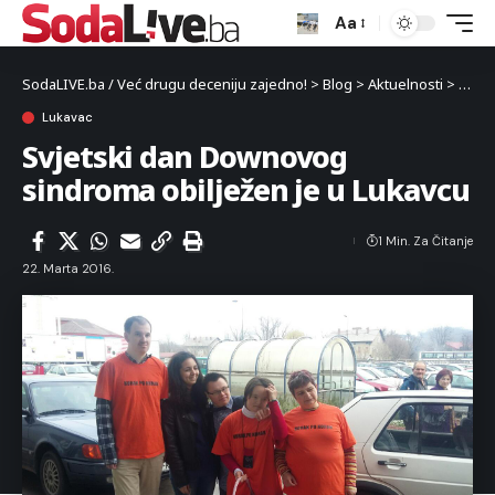
Aa
SodaLIVE.ba / Već drugu deceniju zajedno!
>
Blog
>
Aktuelnosti
>
Luka
Lukavac
Svjetski dan Downovog
sindroma obilježen je u Lukavcu
1 Min. Za Čitanje
22. Marta 2016.