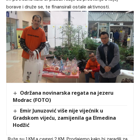
borave i druže se, te finansirali ostale aktivnosti.
Održana novinarska regata na jezeru
Modrac (FOTO)
Emir Junuzović više nije vijećnik u
Gradskom vijeću, zamijenila ga Elmedina
Hodžić
„Ruže su 1 KM,a cegeri 2 KM. Prodajemo kako bi zaradili za