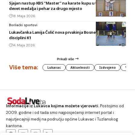
Sjajan nastup KBS “Master” na karate kupu u Usori: Osvojeno
devet medalja i pehar za drugo mjesto
18. Maja 2026.
Borilački sportovi
Lukavčanka Lamija Čolić nova prvakinja Bosne i Hercegovine u
disciplini K1
14. Maja 2026.
Prikaži više
Više tema:
Lukavac
Aktuelnosti
Izdvojeno
Vlada
Informacije iz Lukavca kojima možete vjerovati.
Postojimo od
2009. godine i od tada smo najposjećeniji internet portal i
najutjecajniji medij na području općine Lukavac i Tuzlanskog
kantona.