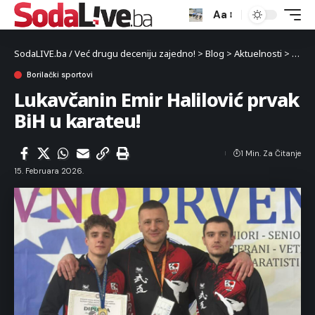
Aa
SodaLIVE.ba / Već drugu deceniju zajedno!
>
Blog
>
Aktuelnosti
>
Sport
Borilački sportovi
Lukavčanin Emir Halilović prvak
BiH u karateu!
1 Min. Za Čitanje
15. Februara 2026.