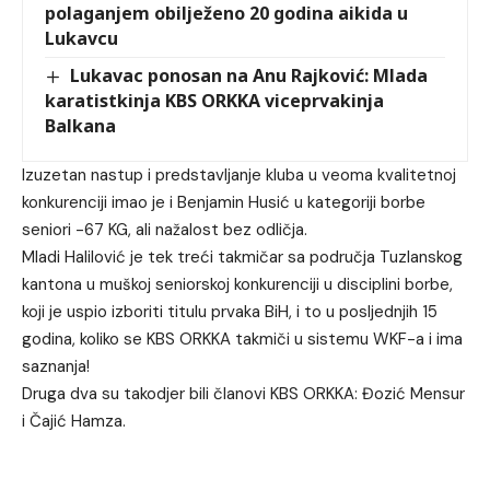
polaganjem obilježeno 20 godina aikida u
Lukavcu
Lukavac ponosan na Anu Rajković: Mlada
karatistkinja KBS ORKKA viceprvakinja
Balkana
Izuzetan nastup i predstavljanje kluba u veoma kvalitetnoj
konkurenciji imao je i Benjamin Husić u kategoriji borbe
seniori -67 KG, ali nažalost bez odličja.
Mladi Halilović je tek treći takmičar sa područja Tuzlanskog
kantona u muškoj seniorskoj konkurenciji u disciplini borbe,
koji je uspio izboriti titulu prvaka BiH, i to u posljednjih 15
godina, koliko se KBS ORKKA takmiči u sistemu WKF-a i ima
saznanja!
Druga dva su takodjer bili članovi KBS ORKKA: Đozić Mensur
i Čajić Hamza.