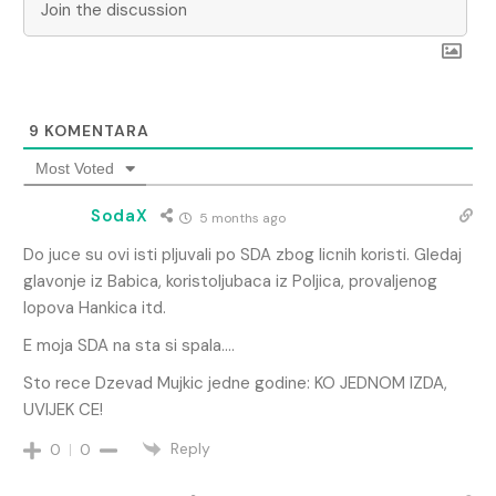
9
KOMENTARA
Most Voted
SodaX
5 months ago
Do juce su ovi isti pljuvali po SDA zbog licnih koristi. Gledaj
glavonje iz Babica, koristoljubaca iz Poljica, provaljenog
lopova Hankica itd.
E moja SDA na sta si spala….
Sto rece Dzevad Mujkic jedne godine: KO JEDNOM IZDA,
UVIJEK CE!
Reply
0
0