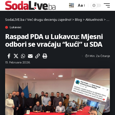
Aa
SodaLIVE.ba / Već drugu deceniju zajedno!
>
Blog
>
Aktuelnosti
>
Luka
Lukavac
Raspad PDA u Lukavcu: Mjesni
odbori se vraćaju “kući” u SDA
1 Min. Za Čitanje
15. Februara 2026.