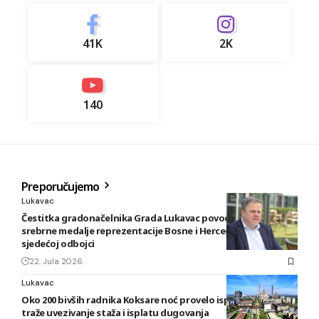
41K
2K
140
Preporučujemo
Lukavac
Čestitka gradonačelnika Grada Lukavac povodom osvajanja
srebrne medalje reprezentacije Bosne i Hercegovine u
sjedećoj odbojci
22. Jula 2026.
Lukavac
Oko 200 bivših radnika Koksare noć provelo ispred fabrike,
traže uvezivanje staža i isplatu dugovanja