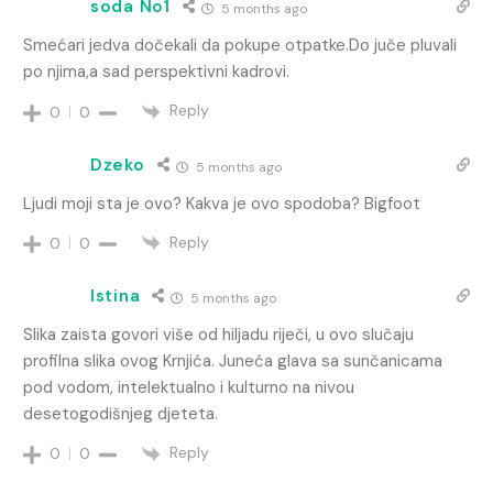
soda No1
5 months ago
Smećari jedva dočekali da pokupe otpatke.Do juče pluvali
po njima,a sad perspektivni kadrovi.
Reply
0
0
Dzeko
5 months ago
Ljudi moji sta je ovo? Kakva je ovo spodoba? Bigfoot
Reply
0
0
Istina
5 months ago
Slika zaista govori više od hiljadu riječi, u ovo slučaju
profilna slika ovog Krnjića. Juneća glava sa sunčanicama
pod vodom, intelektualno i kulturno na nivou
desetogodišnjeg djeteta.
Reply
0
0