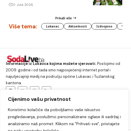
21. Jula 2026.
Prikaži više
Više tema:
Lukavac
Aktuelnosti
Izdvojeno
Vlada
Informacije iz Lukavca kojima možete vjerovati.
Postojimo od
2009. godine i od tada smo najposjećeniji internet portal i
najutjecajniji medij na području općine Lukavac i Tuzlanskog
kantona.
Cijenimo vašu privatnost
O nama
Koristimo kolačiće da poboljšamo vaše iskustvo
Lukavac
Društvo
Crna hronika
Sport
pregledavanja, poslužimo personalizirane oglase ili sadržaj i
Kultura
Kolumne
Slobodno vrijeme
analiziramo naš promet. Klikom na "Prihvati sve", pristajete
na našu upotrebu kolačića.