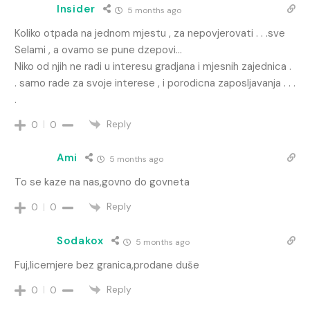
Insider
5 months ago
Koliko otpada na jednom mjestu , za nepovjerovati . . .sve
Selami , a ovamo se pune dzepovi…
Niko od njih ne radi u interesu gradjana i mjesnih zajednica .
. samo rade za svoje interese , i porodicna zaposljavanja . . .
.
Reply
0
0
Ami
5 months ago
To se kaze na nas,govno do govneta
Reply
0
0
Sodakox
5 months ago
Fuj,licemjere bez granica,prodane duše
Reply
0
0