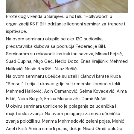
Proteklog vikenda u Sarajevu u hotelu “Hollywood” u
organizaciji KS F BiH održan je licencni seminar za trenere i
ispitivače.
Na ovom seminaru okupilo se oko 120 sudionika,
predstavnika klubova sa područja Federacije BiH.
Seminarom su rokovodili instruktori saveza, Mirsad Fejzić,
Suad Ćupina, Mujo Gec, Nežib Đozo, Enes Krajišnik, Mehmed
Halilović, Nesib Redžić i Nijaz Bešić .
Na ovom seminaru učešće su uzeli i članovi karate kluba
“Sensei” Turija-Lukavac gdje su trenerske licence stekli
Mehmed Halilović, Adin Osmanović, Selma Kovačević, Alma
Frkić, Neira Burgić; Emina Muranović i Damir Mušić.
U okviru seminara upriličeno je polaganje za učenička i
majstorska zvanja. Na ovom polaganju za nova učenička
zvanja položili su, Merima Mehmedović zeleni pojas, Mehić
Anel i Fajić Amina smeđi pojas, dok je Nisad Omić položio