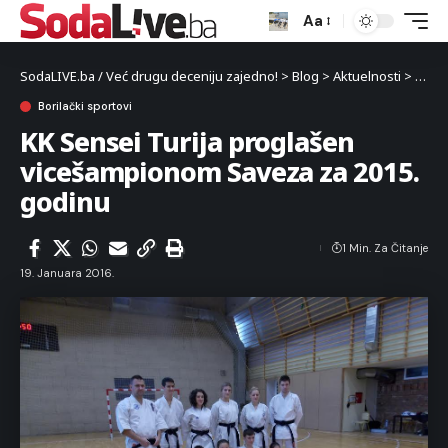
Aa
SodaLIVE.ba / Već drugu deceniju zajedno!
>
Blog
>
Aktuelnosti
>
Sport
Borilački sportovi
KK Sensei Turija proglašen
vicešampionom Saveza za 2015.
godinu
1 Min. Za Čitanje
19. Januara 2016.