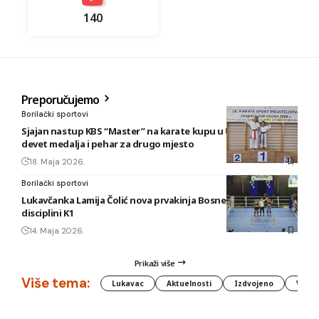
140
Preporučujemo
Borilački sportovi
Sjajan nastup KBS “Master” na karate kupu u Usori: Osvojeno
devet medalja i pehar za drugo mjesto
18. Maja 2026.
Borilački sportovi
Lukavčanka Lamija Čolić nova prvakinja Bosne i Hercegovine u
disciplini K1
14. Maja 2026.
Prikaži više
Više tema:
Lukavac
Aktuelnosti
Izdvojeno
Vlada