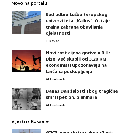
Novo na portalu
Sud odbio tužbu Evropskog
univerziteta „Kallos“: Ostaje
trajna zabrana obavljanja
djelatnosti
Lukavac
Novi rast cijena goriva u BiH:
Dizel već skuplji od 3,20 KM,
ekonomisti upozoravaju na
lančana poskupljenja
Aktuelnosti
Danas Dan žalosti zbog tragične
smrti pet bh. planinara
Aktuelnosti
Vijesti iz Koksare
GIKIL nema krizu rukovođenja: