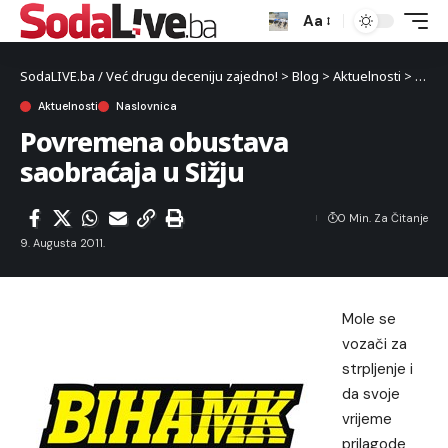
Aa
SodaLIVE.ba / Već drugu deceniju zajedno!
>
Blog
>
Aktuelnosti
>
Povre
Aktuelnosti
Naslovnica
Povremena obustava
saobraćaja u Sižju
0 Min. Za Čitanje
9. Augusta 2011.
Mole se
vozači za
strpljenje i
da svoje
vrijeme
prilagode