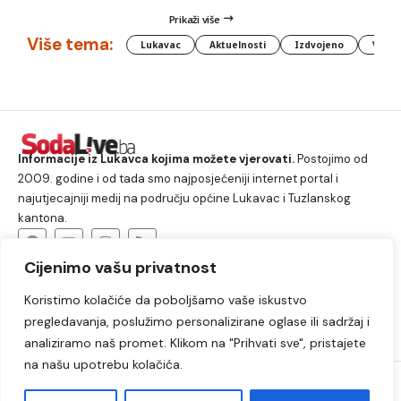
Prikaži više
Više tema:
Lukavac
Aktuelnosti
Izdvojeno
Vlada
Informacije iz Lukavca kojima možete vjerovati.
Postojimo od
2009. godine i od tada smo najposjećeniji internet portal i
najutjecajniji medij na području općine Lukavac i Tuzlanskog
kantona.
Cijenimo vašu privatnost
O nama
Koristimo kolačiće da poboljšamo vaše iskustvo
Lukavac
Društvo
Crna hronika
Sport
pregledavanja, poslužimo personalizirane oglase ili sadržaj i
Kultura
Kolumne
Slobodno vrijeme
analiziramo naš promet. Klikom na "Prihvati sve", pristajete
na našu upotrebu kolačića.
2009. – 2024. © Lukavački info portal – SodaLIVE.ba. Sva prava
zadržana. Zabranjeno kopiranje autorskog sadržaja i korištenje