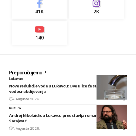
41K
2K
140
Preporučujemo
Lukavac
Nove redukcije vode u Lukavcu: Ove ulice će sutra biti bez
vodosnabdijevanja
4. Augusta 2026.
Kultura
Andrej Nikolaidis u Lukavcu predstavlja roman “Safari u
Sarajevu”
4. Augusta 2026.