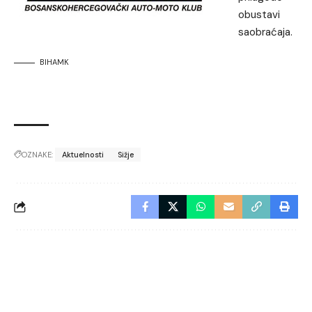
obustavi
saobraćaja.
BIHAMK
OZNAKE:
Aktuelnosti
Sižje