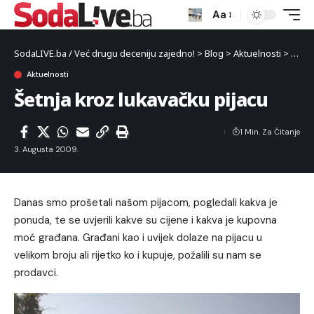
Aa
SodaLIVE.ba / Već drugu deceniju zajedno!
>
Blog
>
Aktuelnosti
>
Šetnj
Aktuelnosti
Šetnja kroz lukavačku pijacu
1 Min. Za Čitanje
3. Augusta 2009.
Danas smo prošetali našom pijacom, pogledali kakva je
ponuda, te se uvjerili kakve su cijene i kakva je kupovna
moć građana. Građani kao i uvijek dolaze na pijacu u
velikom broju ali rijetko ko i kupuje, požalili su nam se
prodavci.