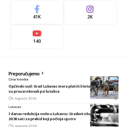
41K
2K
140
Preporučujemo
Crna hronika
Općinski sud: Grad Lukavac mora platiti štetu na vozilu koju
su prouzrokovali psi lutalice
4. Augusta 2026.
Lukavac
I danas redukcija vode u Lukavcu: Građani obaviješteni tek u
20:30 sati za prekid koji počinje ujutro
3. Augusta 2026.