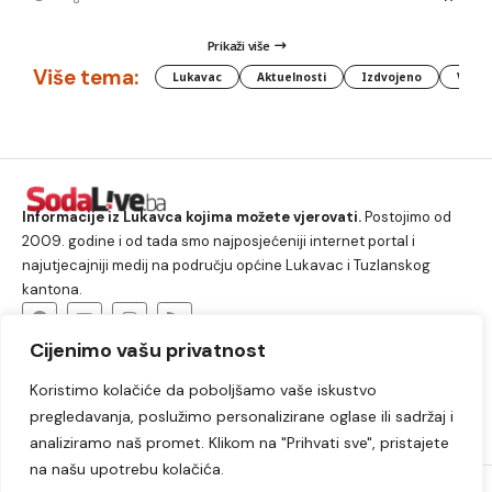
Prikaži više
Više tema:
Lukavac
Aktuelnosti
Izdvojeno
Vlada
Informacije iz Lukavca kojima možete vjerovati.
Postojimo od
2009. godine i od tada smo najposjećeniji internet portal i
najutjecajniji medij na području općine Lukavac i Tuzlanskog
kantona.
Cijenimo vašu privatnost
O nama
Koristimo kolačiće da poboljšamo vaše iskustvo
Lukavac
Društvo
Crna hronika
Sport
pregledavanja, poslužimo personalizirane oglase ili sadržaj i
Kultura
Kolumne
Slobodno vrijeme
analiziramo naš promet. Klikom na "Prihvati sve", pristajete
na našu upotrebu kolačića.
2009. – 2024. © Lukavački info portal – SodaLIVE.ba. Sva prava