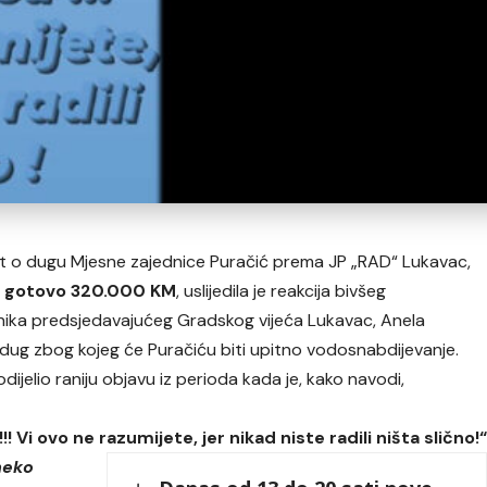
st o dugu Mjesne zajednice Puračić prema JP „RAD“ Lukavac,
i gotovo 320.000 KM
, uslijedila je reakcija bivšeg
nika predsjedavajućeg Gradskog vijeća Lukavac, Anela
i dug zbog kojeg će Puračiću biti upitno vodosnabdijevanje.
jelio raniju objavu iz perioda kada je, kako navodi,
! Vi ovo ne razumijete, jer nikad niste radili ništa slično!
 neko