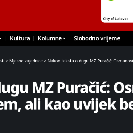
Kultura
Kolumne
Slobodno vrijeme
sti
>
Mjesne zajednice
>
Nakon teksta o dugu MZ Puračić: Osmanović odgo
dugu MZ Puračić: O
em, ali kao uvijek 