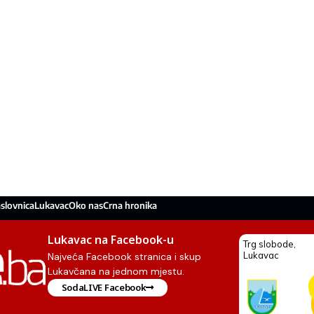
slovnica
Lukavac
Oko nas
Crna hronika
Lukavac na Facebook-u
Najveća Facebook stranica i skup
Lukavčana na jednom mjestu.
SodaLIVE Facebook