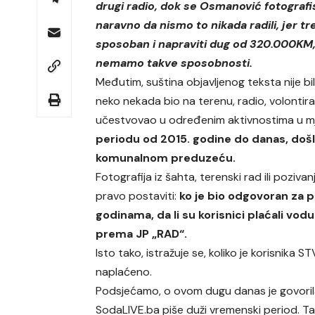
drugi radio, dok se Osmanović fotografis
naravno da nismo to nikada radili, jer tre
sposoban i napraviti dug od 320.000KM
nemamo takve sposobnosti.
Međutim, suština objavljenog teksta nije bila
neko nekada bio na terenu, radio, volontirao
učestvovao u određenim aktivnostima u mj
periodu od 2015. godine do danas, do
komunalnom preduzeću.
Fotografija iz šahta, terenski rad ili poziv
pravo postaviti:
ko je bio odgovoran za p
godinama, da li su korisnici plaćali vo
prema JP „RAD“.
Isto tako, istražuje se, koliko je korisnika 
naplaćeno.
Podsjećamo, o ovom dugu danas je govorila 
SodaLIVE.ba piše duži vremenski period. T