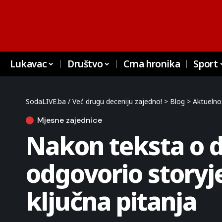
Lukavac
Društvo
Crna hronika
Sport
SodaLIVE.ba / Već drugu deceniju zajedno!
>
Blog
>
Aktuelno
Mjesne zajednice
Nakon teksta o 
odgovorio storyj
ključna pitanja