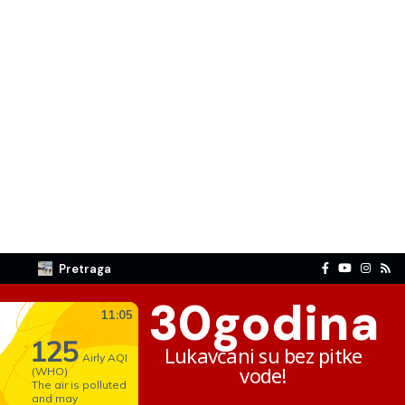
Pretraga
30
godina
Lukavčani su bez pitke
vode!