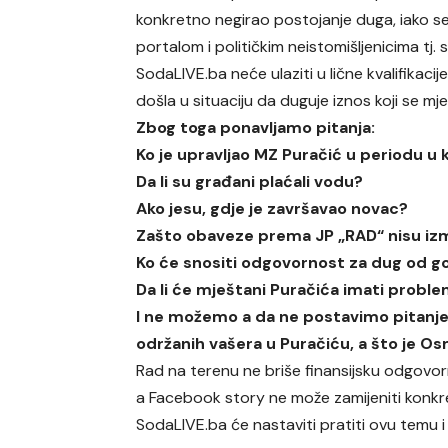
konkretno negirao postojanje duga, iako s
portalom i političkim neistomišljenicima tj. 
SodaLIVE.ba neće ulaziti u lične kvalifikacij
došla u situaciju da duguje iznos koji se mj
Zbog toga ponavljamo pitanja:
Ko je upravljao MZ Puračić u periodu u k
Da li su građani plaćali vodu?
Ako jesu, gdje je završavao novac?
Zašto obaveze prema JP „RAD“ nisu iz
Ko će snositi odgovornost za dug od 
Da li će mještani Puračića imati prob
I ne možemo a da ne postavimo pitanje, z
održanih vašera u Puračiću, a što je O
Rad na terenu ne briše finansijsku odgovo
a Facebook story ne može zamijeniti konkr
SodaLIVE.ba će nastaviti pratiti ovu temu i 