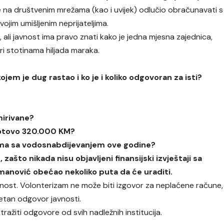
e na društvenim mrežama (kao i uvijek) odlučio obračunavati s
svojim umišljenim neprijateljima.
e, ali javnost ima pravo znati kako je jedna mjesna zajednica,
eri stotinama hiljada maraka.
ojem je dug rastao i ko je i koliko odgovoran za isti?
mirivane?
gotovo 320.000 KM?
lema sa vodosnabdijevanjem ove godine?
ašto nikada nisu objavljeni finansijski izvještaji sa
smanović obećao nekoliko puta da će uraditi.
rnost. Volonterizam ne može biti izgovor za neplaćene račune,
etan odgovor javnosti.
tražiti odgovore od svih nadležnih institucija.