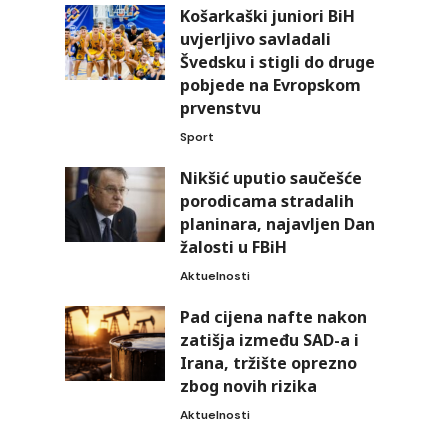
Košarkaški juniori BiH
uvjerljivo savladali
Švedsku i stigli do druge
pobjede na Evropskom
prvenstvu
Sport
Nikšić uputio saučešće
porodicama stradalih
planinara, najavljen Dan
žalosti u FBiH
Aktuelnosti
Pad cijena nafte nakon
zatišja između SAD-a i
Irana, tržište oprezno
zbog novih rizika
Aktuelnosti