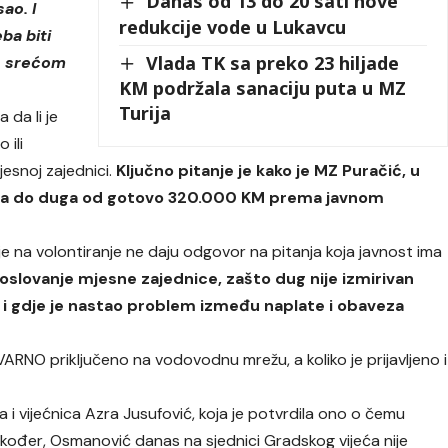
Danas od 13 do 20 sati nove
ao. I
redukcije vode u Lukavcu
ba biti
Vlada TK sa preko 23 hiljade
, srećom
KM podržala sanaciju puta u MZ
Turija
 da li je
 ili
esnoj zajednici.
Ključno pitanje je kako je MZ Puračić, u
šla do duga od gotovo 320.000 KM prema javnom
anje na volontiranje ne daju odgovor na pitanja koja javnost ima
oslovanje mjesne zajednice, zašto dug nije izmirivan
du i gdje je nastao problem između naplate i obaveza
STVARNO priključeno na vodovodnu mrežu, a koliko je prijavljeno i
i vijećnica Azra Jusufović, koja je potvrdila ono o čemu
akođer, Osmanović danas na sjednici Gradskog vijeća nije