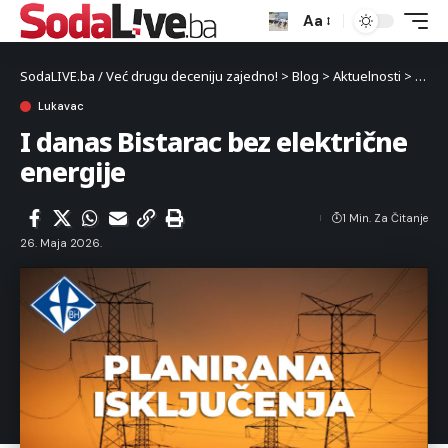
Aa
SodaLIVE.ba / Već drugu deceniju zajedno!
>
Blog
>
Aktuelnosti
>
Luka
Lukavac
I danas Bistarac bez električne
energije
1 Min. Za Čitanje
26. Maja 2026.