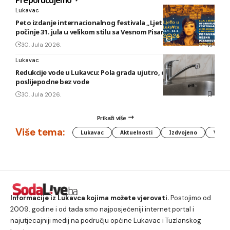
Lukavac
Peto izdanje internacionalnog festivala „Ljeto u Lukavcu“
počinje 31. jula u velikom stilu sa Vesnom Pisarović
30. Jula 2026.
Lukavac
Redukcije vode u Lukavcu: Pola grada ujutro, druga polovina
poslijepodne bez vode
30. Jula 2026.
Prikaži više
Više tema:
Lukavac
Aktuelnosti
Izdvojeno
Vlada
Informacije iz Lukavca kojima možete vjerovati.
Postojimo od
2009. godine i od tada smo najposjećeniji internet portal i
najutjecajniji medij na području općine Lukavac i Tuzlanskog