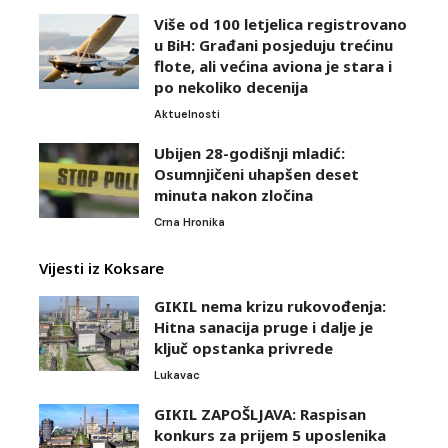
Više od 100 letjelica registrovano
u BiH: Građani posjeduju trećinu
flote, ali većina aviona je stara i
po nekoliko decenija
Aktuelnosti
Ubijen 28-godišnji mladić:
Osumnjičeni uhapšen deset
minuta nakon zločina
Crna Hronika
Vijesti iz Koksare
GIKIL nema krizu rukovođenja:
Hitna sanacija pruge i dalje je
ključ opstanka privrede
Lukavac
GIKIL ZAPOŠLJAVA: Raspisan
konkurs za prijem 5 uposlenika