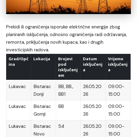
Prekidi ili ograničenja isporuke električne energije zbog
planiranih isključenja, odnosno ograničenja radi održavanja,
remonta, priključenja novih kupaca, kao i drugih
investicijskih radova.
Grad/Opć
Lokacija
Brojevi
Datum
Vrijeme
ina
pod
isključenj
isključenj
isključenj
a
a
em
Lukavac
Bistarac
BB, BB.,
26.05.20
09:00-
Donji
BB1
26
15:00
Lukavac
Bistarac
BB
26.05.20
09:00-
Gornji
26
15:00
Lukavac
Bistarac
54
26.05.20
09:00-
Novo
26
15:00