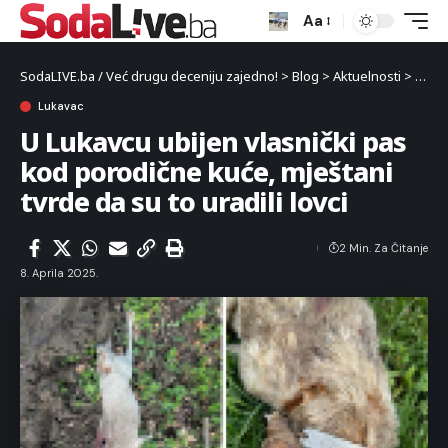
Aa
SodaLIVE.ba / Već drugu deceniju zajedno!
>
Blog
>
Aktuelnosti
>
Luka
Lukavac
U Lukavcu ubijen vlasnički pas
kod porodične kuće, mještani
tvrde da su to uradili lovci
2 Min. Za Čitanje
8. Aprila 2025.