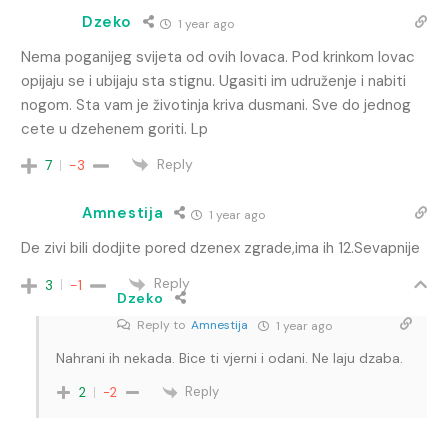
Dzeko
1 year ago
Nema poganijeg svijeta od ovih lovaca. Pod krinkom lovac
opijaju se i ubijaju sta stignu. Ugasiti im udruženje i nabiti
nogom. Sta vam je životinja kriva dusmani. Sve do jednog
cete u dzehenem goriti. Lp
Reply
7
-3
Amnestija
1 year ago
De zivi bili dodjite pored dzenex zgrade,ima ih 12.Sevapnije
Reply
3
-1
Dzeko
Reply to
Amnestija
1 year ago
Nahrani ih nekada. Bice ti vjerni i odani. Ne laju dzaba.
Reply
2
-2