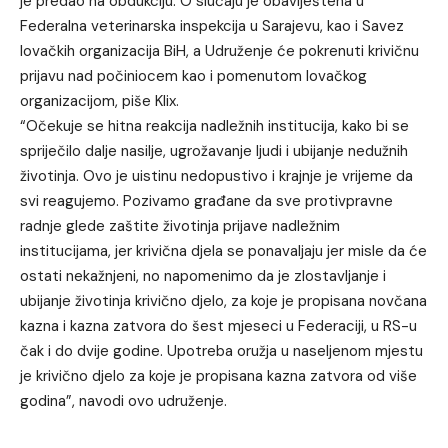
je predao na obdukciju. O slučaju je obaviještena u
Federalna veterinarska inspekcija u Sarajevu, kao i Savez
lovačkih organizacija BiH, a Udruženje će pokrenuti krivičnu
prijavu nad počiniocem kao i pomenutom lovačkog
organizacijom, piše
Klix
.
“Očekuje se hitna reakcija nadležnih institucija, kako bi se
spriječilo dalje nasilje, ugrožavanje ljudi i ubijanje nedužnih
životinja. Ovo je uistinu nedopustivo i krajnje je vrijeme da
svi reagujemo. Pozivamo građane da sve protivpravne
radnje glede zaštite životinja prijave nadležnim
institucijama, jer krivična djela se ponavaljaju jer misle da će
ostati nekažnjeni, no napomenimo da je zlostavljanje i
ubijanje životinja krivično djelo, za koje je propisana novčana
kazna i kazna zatvora do šest mjeseci u Federaciji, u RS-u
čak i do dvije godine. Upotreba oružja u naseljenom mjestu
je krivično djelo za koje je propisana kazna zatvora od više
godina”, navodi ovo udruženje.