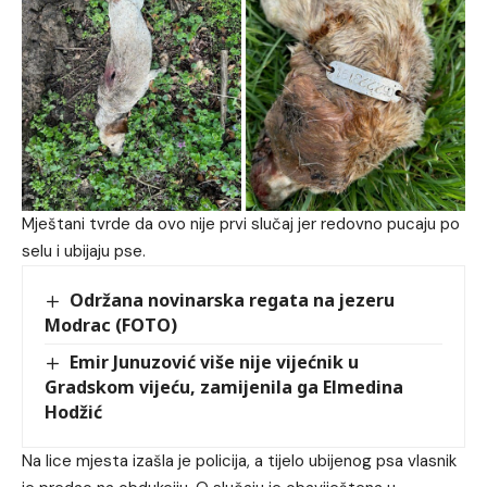
Mještani tvrde da ovo nije prvi slučaj jer redovno pucaju po
selu i ubijaju pse.
Održana novinarska regata na jezeru
Modrac (FOTO)
Emir Junuzović više nije vijećnik u
Gradskom vijeću, zamijenila ga Elmedina
Hodžić
Na lice mjesta izašla je policija, a tijelo ubijenog psa vlasnik