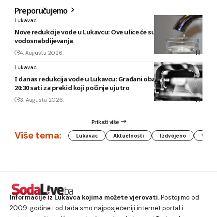
Preporučujemo
Lukavac
Nove redukcije vode u Lukavcu: Ove ulice će sutra biti bez
vodosnabdijevanja
4. Augusta 2026.
Lukavac
I danas redukcija vode u Lukavcu: Građani obaviješteni tek u
20:30 sati za prekid koji počinje ujutro
3. Augusta 2026.
Prikaži više
Više tema:
Lukavac
Aktuelnosti
Izdvojeno
Vlada
Informacije iz Lukavca kojima možete vjerovati.
Postojimo od
2009. godine i od tada smo najposjećeniji internet portal i