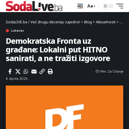
Aa
SodaLIVE.ba / Već drugu deceniju zajedno!
>
Blog
>
Aktuelnosti
>
Luka
Lukavac
Demokratska Fronta uz
građane: Lokalni put HITNO
sanirati, a ne tražiti izgovore
1 Min. Za Čitanje
8. Aprila 2025.