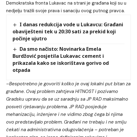
Demokratska fronta Lukavac na strani je građana koji su u
nedjelju tražili svoje prava i sanaciju ovog putnog pravca.
I danas redukcija vode u Lukavcu: Građani
obaviješteni tek u 20:30 sati za prekid koji
počinje ujutro
Da smo načisto: Novinarka Emela
Burdžović posjetila Lukavac cement i
prikazala kako se iskorištava gorivo od
otpada
–
Bespotrebno je govoriti koliko je ovaj lokalni put bitan za
građane. Ovaj problem zahtjeva HITNOST i pozivamo
Gradsku upravu da se uz saradnju sa JP RAD maksimalno
posveti rješavanju problema. JP RAD posjeduje
mehanizaciju, inženjere i ne vidimo zbog čega bi njima
ovo predstavljalo problem. Građani ne trebaju i ne smiju
čekati na administrativna odugovlačenja – potreban je