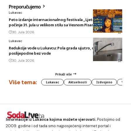
Preporučujemo
Lukavac
Peto izdanje internacionalnog festivala „Ljeto u Lukavcu“
počinje 31. jula u velikom stilu sa Vesnom Pisarović
30. Jula 2026.
Lukavac
Redukcije vode u Lukavcu: Pola grada ujutro, druga polovina
poslijepodne bez vode
30. Jula 2026.
Prikaži više
Više tema:
Lukavac
Aktuelnosti
Izdvojeno
Vlada
Informacije iz Lukavca kojima možete vjerovati.
Postojimo od
2009. godine i od tada smo najposjećeniji internet portal i