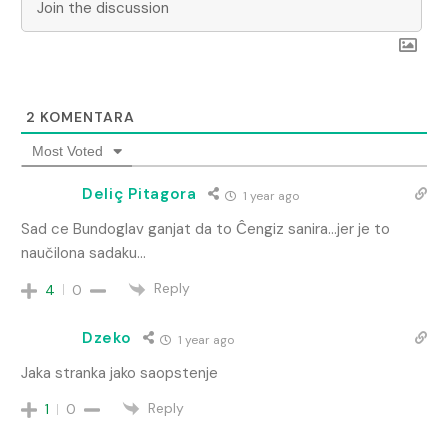
2
KOMENTARA
Most Voted
Deliç Pitagora
1 year ago
Sad ce Bundoglav ganjat da to Ĉengiz sanira…jer je to
naučilona sadaku…
Reply
4
0
Dzeko
1 year ago
Jaka stranka jako saopstenje
Reply
1
0