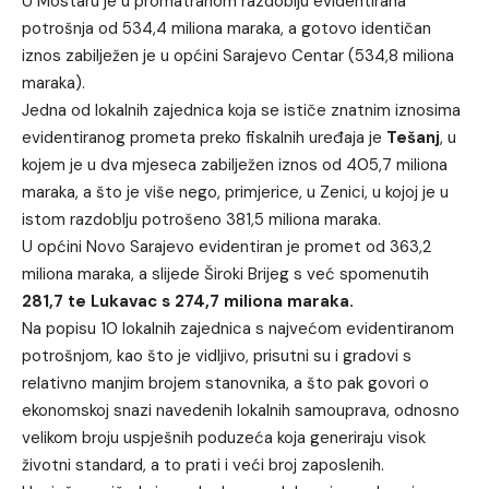
U Mostaru je u promatranom razdoblju evidentirana
potrošnja od 534,4 miliona maraka, a gotovo identičan
iznos zabilježen je u općini Sarajevo Centar (534,8 miliona
maraka).
Jedna od lokalnih zajednica koja se ističe znatnim iznosima
evidentiranog prometa preko fiskalnih uređaja je
Tešanj
, u
kojem je u dva mjeseca zabilježen iznos od 405,7 miliona
maraka, a što je više nego, primjerice, u Zenici, u kojoj je u
istom razdoblju potrošeno 381,5 miliona maraka.
U općini Novo Sarajevo evidentiran je promet od 363,2
miliona maraka, a slijede Široki Brijeg s već spomenutih
281,7 te Lukavac s 274,7 miliona maraka.
Na popisu 10 lokalnih zajednica s najvećom evidentiranom
potrošnjom, kao što je vidljivo, prisutni su i gradovi s
relativno manjim brojem stanovnika, a što pak govori o
ekonomskoj snazi navedenih lokalnih samouprava, odnosno
velikom broju uspješnih poduzeća koja generiraju visok
životni standard, a to prati i veći broj zaposlenih.