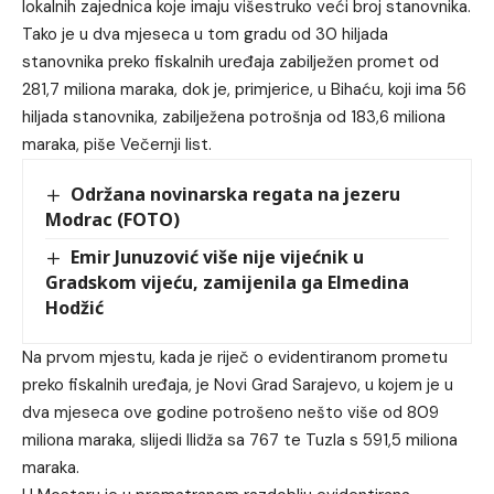
lokalnih zajednica koje imaju višestruko veći broj stanovnika.
Tako je u dva mjeseca u tom gradu od 30 hiljada
stanovnika preko fiskalnih uređaja zabilježen promet od
281,7 miliona maraka, dok je, primjerice, u Bihaću, koji ima 56
hiljada stanovnika, zabilježena potrošnja od 183,6 miliona
maraka, piše
Večernji list
.
Održana novinarska regata na jezeru
Modrac (FOTO)
Emir Junuzović više nije vijećnik u
Gradskom vijeću, zamijenila ga Elmedina
Hodžić
Na prvom mjestu, kada je riječ o evidentiranom prometu
preko fiskalnih uređaja, je Novi Grad Sarajevo, u kojem je u
dva mjeseca ove godine potrošeno nešto više od 809
miliona maraka, slijedi Ilidža sa 767 te Tuzla s 591,5 miliona
maraka.