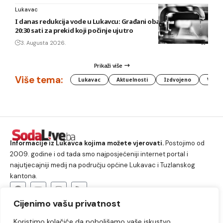
Lukavac
I danas redukcija vode u Lukavcu: Građani obaviješteni tek u
20:30 sati za prekid koji počinje ujutro
3. Augusta 2026.
Prikaži više
Više tema:
Lukavac
Aktuelnosti
Izdvojeno
Vlada
Informacije iz Lukavca kojima možete vjerovati.
Postojimo od
2009. godine i od tada smo najposjećeniji internet portal i
najutjecajniji medij na području općine Lukavac i Tuzlanskog
kantona.
Cijenimo vašu privatnost
O nama
Koristimo kolačiće da poboljšamo vaše iskustvo