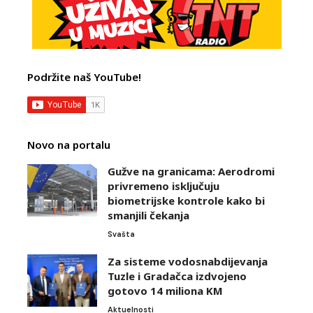
Podržite naš YouTube!
Novo na portalu
Gužve na granicama: Aerodromi
privremeno isključuju
biometrijske kontrole kako bi
smanjili čekanja
Svašta
Za sisteme vodosnabdijevanja
Tuzle i Gradačca izdvojeno
gotovo 14 miliona KM
Aktuelnosti