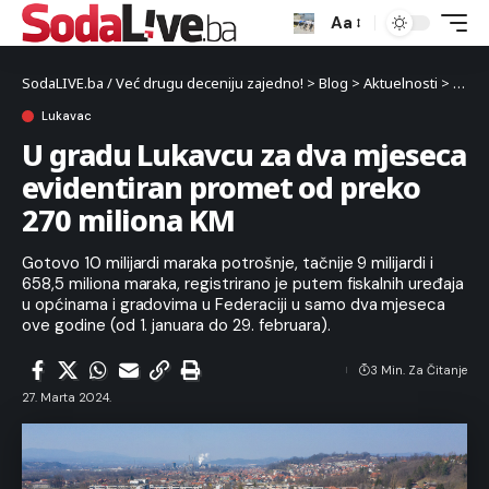
Aa
SodaLIVE.ba / Već drugu deceniju zajedno!
>
Blog
>
Aktuelnosti
>
Luka
Lukavac
U gradu Lukavcu za dva mjeseca
evidentiran promet od preko
270 miliona KM
Gotovo 10 milijardi maraka potrošnje, tačnije 9 milijardi i
658,5 miliona maraka, registrirano je putem fiskalnih uređaja
u općinama i gradovima u Federaciji u samo dva mjeseca
ove godine (od 1. januara do 29. februara).
3 Min. Za Čitanje
27. Marta 2024.