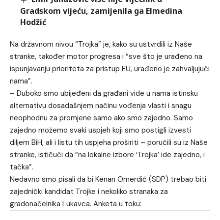
Gradskom vijeću, zamijenila ga Elmedina
Hodžić
Na državnom nivou “Trojka” je, kako su ustvrdili iz Naše
stranke, također motor progresa i “sve što je urađeno na
ispunjavanju prioriteta za pristup EU, urađeno je zahvaljujući
nama”.
– Duboko smo ubijeđeni da građani vide u nama istinsku
alternativu dosadašnjem načinu vođenja vlasti i snagu
neophodnu za promjene samo ako smo zajedno. Samo
zajedno možemo svaki uspjeh koji smo postigli izvesti
diljem BiH, ali i listu tih uspjeha proširiti – poručili su iz Naše
stranke, ističući da “na lokalne izbore ‘Trojka’ ide zajedno, i
tačka”.
Nedavno smo pisali da bi Kenan Omerdić (SDP) trebao biti
zajednički kandidat Trojke i nekoliko stranaka za
gradonačelnika Lukavca. Anketa u toku: