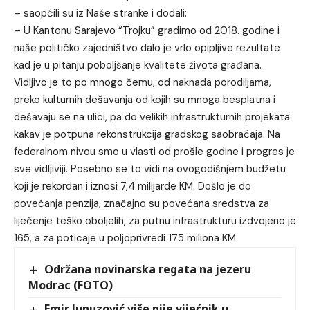
– saopćili su iz Naše stranke i dodali:
– U Kantonu Sarajevo “Trojku” gradimo od 2018. godine i
naše političko zajedništvo dalo je vrlo opipljive rezultate
kad je u pitanju poboljšanje kvalitete života građana.
Vidljivo je to po mnogo čemu, od naknada porodiljama,
preko kulturnih dešavanja od kojih su mnoga besplatna i
dešavaju se na ulici, pa do velikih infrastrukturnih projekata
kakav je potpuna rekonstrukcija gradskog saobraćaja. Na
federalnom nivou smo u vlasti od prošle godine i progres je
sve vidljiviji. Posebno se to vidi na ovogodišnjem budžetu
koji je rekordan i iznosi 7,4 milijarde KM. Došlo je do
povećanja penzija, značajno su povećana sredstva za
liječenje teško oboljelih, za putnu infrastrukturu izdvojeno je
165, a za poticaje u poljoprivredi 175 miliona KM.
Održana novinarska regata na jezeru
Modrac (FOTO)
Emir Junuzović više nije vijećnik u