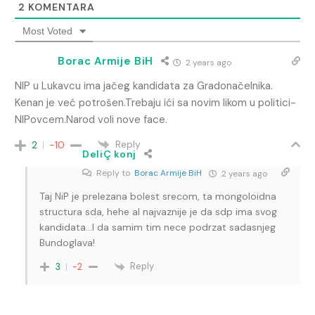
2
KOMENTARA
Most Voted
Borac Armije BiH
2 years ago
NIP u Lukavcu ima jačeg kandidata za Gradonačelnika.
Kenan je već potrošen.Trebaju ići sa novim likom u politici-
NIPovcem.Narod voli nove face.
Reply
2
-10
DeliÇ konj
Reply to
Borac Armije BiH
2 years ago
Taj NiP je prelezana bolest srecom, ta mongoloidna
structura sda, hehe al najvaznije je da sdp ima svog
kandidata…I da samim tim nece podrzat sadasnjeg
Bundoglava!
Reply
3
-2