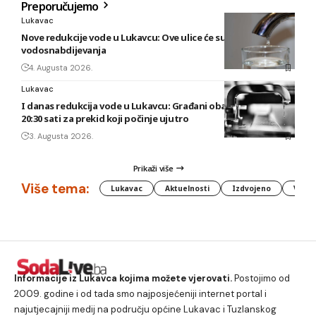
Preporučujemo
Lukavac
Nove redukcije vode u Lukavcu: Ove ulice će sutra biti bez
vodosnabdijevanja
4. Augusta 2026.
Lukavac
I danas redukcija vode u Lukavcu: Građani obaviješteni tek u
20:30 sati za prekid koji počinje ujutro
3. Augusta 2026.
Prikaži više
Više tema:
Lukavac
Aktuelnosti
Izdvojeno
Vlada
Informacije iz Lukavca kojima možete vjerovati.
Postojimo od
2009. godine i od tada smo najposjećeniji internet portal i
najutjecajniji medij na području općine Lukavac i Tuzlanskog