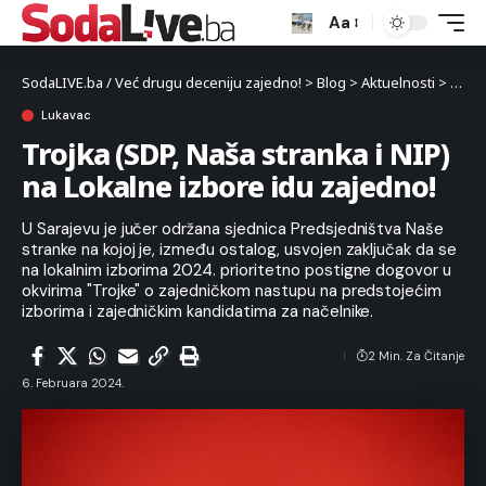
Aa
SodaLIVE.ba / Već drugu deceniju zajedno!
>
Blog
>
Aktuelnosti
>
Luka
Lukavac
Trojka (SDP, Naša stranka i NIP)
na Lokalne izbore idu zajedno!
U Sarajevu je jučer održana sjednica Predsjedništva Naše
stranke na kojoj je, između ostalog, usvojen zaključak da se
na lokalnim izborima 2024. prioritetno postigne dogovor u
okvirima "Trojke" o zajedničkom nastupu na predstojećim
izborima i zajedničkim kandidatima za načelnike.
2 Min. Za Čitanje
6. Februara 2024.