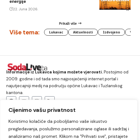
energije
22. Juna 2026.
Prikaži više
Više tema:
Lukavac
Aktuelnosti
Izdvojeno
Vlada
Informacije iz Lukavca kojima možete vjerovati.
Postojimo od
2009. godine i od tada smo najposjećeniji internet portal i
najutjecajniji medij na području općine Lukavac i Tuzlanskog
kantona.
Cijenimo vašu privatnost
O nama
Koristimo kolačiće da poboljšamo vaše iskustvo
Lukavac
Društvo
Crna hronika
Sport
pregledavanja, poslužimo personalizirane oglase ili sadržaj i
Kultura
Kolumne
Slobodno vrijeme
analiziramo naš promet. Klikom na "Prihvati sve", pristajete