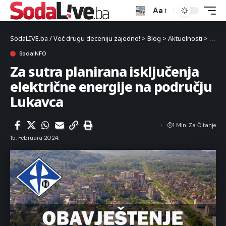
Aa
SodaLIVE.ba / Već drugu deceniju zajedno!
>
Blog
>
Aktuelnosti
>
Luka
SodaINFO
Za sutra planirana isključenja
električne energije na području
Lukavca
1 Min. Za Čitanje
15. Februara 2024.