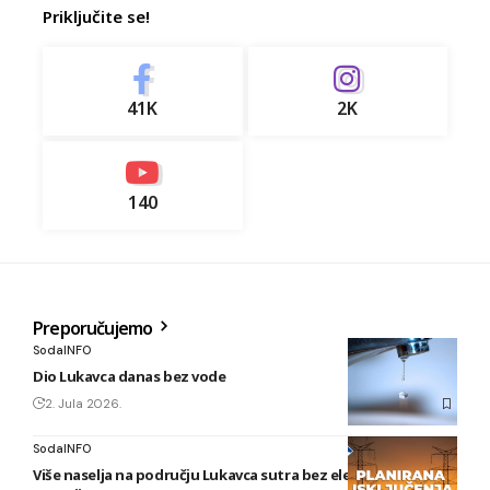
Priključite se!
41K
2K
140
Preporučujemo
SodaINFO
Dio Lukavca danas bez vode
2. Jula 2026.
SodaINFO
Više naselja na području Lukavca sutra bez električne