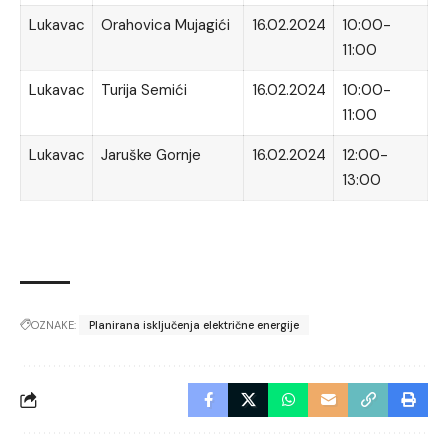
Lukavac
Orahovica Mujagići
16.02.2024
10:00-
11:00
Lukavac
Turija Semići
16.02.2024
10:00-
11:00
Lukavac
Jaruške Gornje
16.02.2024
12:00-
13:00
OZNAKE:
Planirana isključenja električne energije