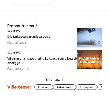
Preporučujemo
SodaINFO
Dio Lukavca danas bez vode
2. Jula 2026.
SodaINFO
Više naselja na području Lukavca sutra bez električne
energije
22. Juna 2026.
Prikaži više
Više tema:
Lukavac
Aktuelnosti
Izdvojeno
Vlada