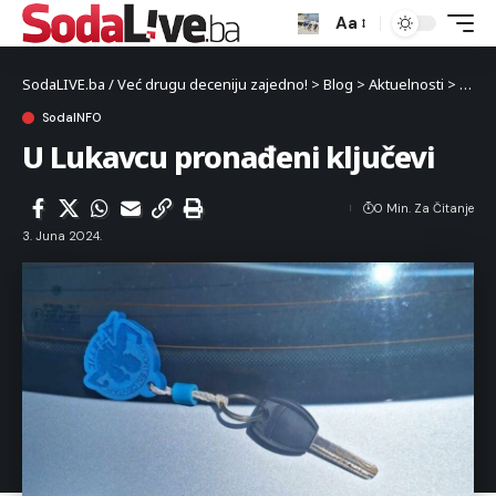
Aa
SodaLIVE.ba / Već drugu deceniju zajedno!
>
Blog
>
Aktuelnosti
>
Luka
SodaINFO
U Lukavcu pronađeni ključevi
0 Min. Za Čitanje
3. Juna 2024.