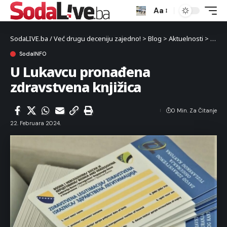
Aa
SodaLIVE.ba / Već drugu deceniju zajedno!
>
Blog
>
Aktuelnosti
>
Luka
SodaINFO
U Lukavcu pronađena
zdravstvena knjižica
0 Min. Za Čitanje
22. Februara 2024.