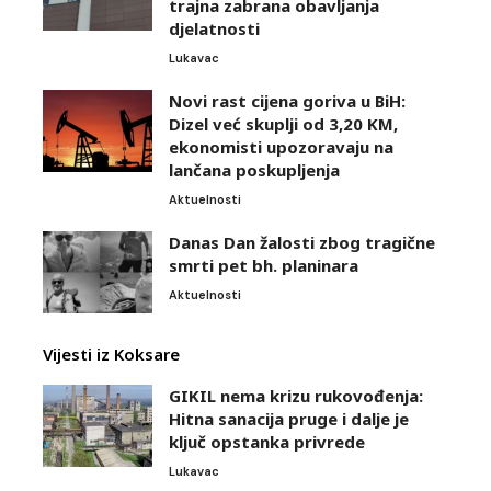
trajna zabrana obavljanja
djelatnosti
Lukavac
Novi rast cijena goriva u BiH:
Dizel već skuplji od 3,20 KM,
ekonomisti upozoravaju na
lančana poskupljenja
Aktuelnosti
Danas Dan žalosti zbog tragične
smrti pet bh. planinara
Aktuelnosti
Vijesti iz Koksare
GIKIL nema krizu rukovođenja:
Hitna sanacija pruge i dalje je
ključ opstanka privrede
Lukavac