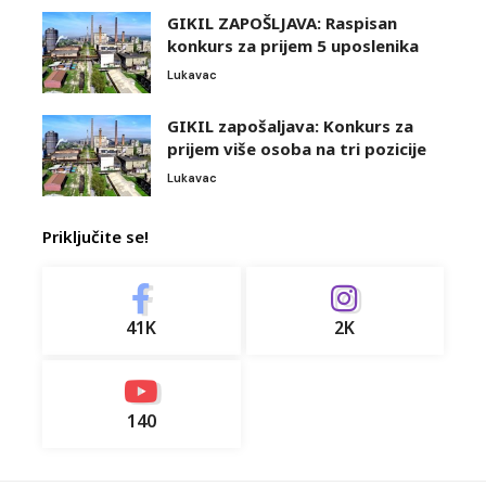
GIKIL ZAPOŠLJAVA: Raspisan
konkurs za prijem 5 uposlenika
Lukavac
GIKIL zapošaljava: Konkurs za
prijem više osoba na tri pozicije
Lukavac
Priključite se!
41K
2K
140