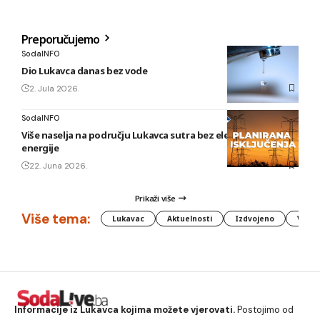
Preporučujemo
SodaINFO
Dio Lukavca danas bez vode
2. Jula 2026.
SodaINFO
Više naselja na području Lukavca sutra bez električne
energije
22. Juna 2026.
Prikaži više
Više tema:
Lukavac
Aktuelnosti
Izdvojeno
Vlada
Informacije iz Lukavca kojima možete vjerovati.
Postojimo od