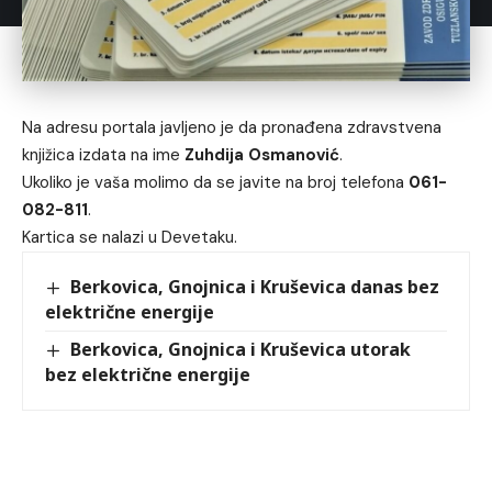
Na adresu portala javljeno je da pronađena zdravstvena
knjižica izdata na ime
Zuhdija Osmanović
.
Ukoliko je vaša molimo da se javite na broj telefona
061-
082-811
.
Kartica se nalazi u Devetaku.
Berkovica, Gnojnica i Kruševica danas bez
električne energije
Berkovica, Gnojnica i Kruševica utorak
bez električne energije