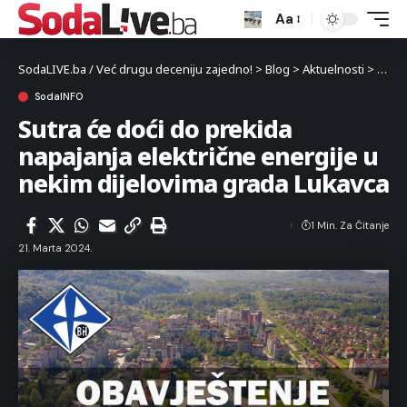
Aa
SodaLIVE.ba / Već drugu deceniju zajedno!
>
Blog
>
Aktuelnosti
>
Luka
SodaINFO
Sutra će doći do prekida
napajanja električne energije u
nekim dijelovima grada Lukavca
1 Min. Za Čitanje
21. Marta 2024.