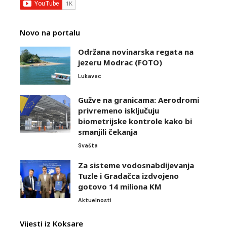
Novo na portalu
Održana novinarska regata na
jezeru Modrac (FOTO)
Lukavac
Gužve na granicama: Aerodromi
privremeno isključuju
biometrijske kontrole kako bi
smanjili čekanja
Svašta
Za sisteme vodosnabdijevanja
Tuzle i Gradačca izdvojeno
gotovo 14 miliona KM
Aktuelnosti
Vijesti iz Koksare