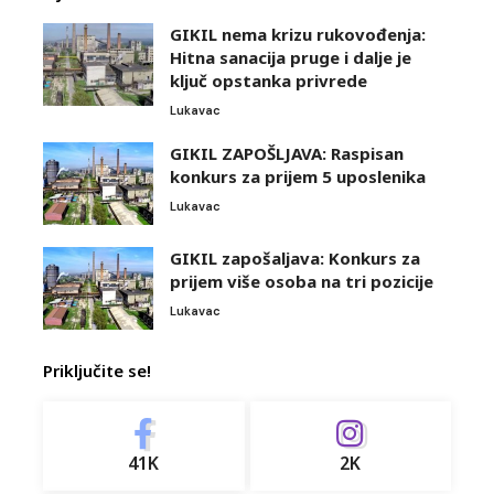
GIKIL nema krizu rukovođenja:
Hitna sanacija pruge i dalje je
ključ opstanka privrede
Lukavac
GIKIL ZAPOŠLJAVA: Raspisan
konkurs za prijem 5 uposlenika
Lukavac
GIKIL zapošaljava: Konkurs za
prijem više osoba na tri pozicije
Lukavac
Priključite se!
41K
2K