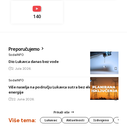
140
Preporučujemo
SodaINFO
Dio Lukavca danas bez vode
2. Jula 2026.
SodaINFO
Više naselja na području Lukavca sutra bez električne
energije
22. Juna 2026.
Prikaži više
Više tema:
Lukavac
Aktuelnosti
Izdvojeno
Vlada