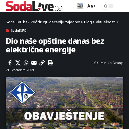
Aa
SodaLIVE.ba / Već drugu deceniju zajedno!
>
Blog
>
Aktuelnosti
>
Luka
SodaINFO
Dio naše opštine danas bez
električne energije
0 Min. Za Čitanje
21. Decembra 2021.