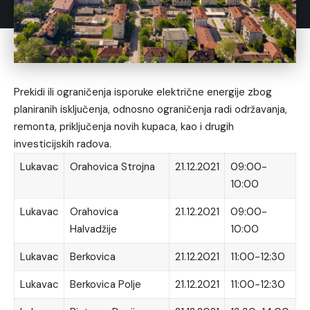
Prekidi ili ograničenja isporuke električne energije zbog
planiranih isključenja, odnosno ograničenja radi održavanja,
remonta, priključenja novih kupaca, kao i drugih
investicijskih radova.
Lukavac
Orahovica Strojna
21.12.2021
09:00-
10:00
Lukavac
Orahovica
21.12.2021
09:00-
Halvadžije
10:00
Lukavac
Berkovica
21.12.2021
11:00-12:30
Lukavac
Berkovica Polje
21.12.2021
11:00-12:30