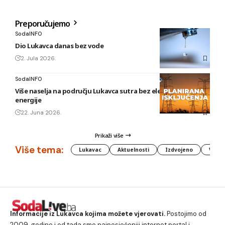
Preporučujemo
SodaINFO
Dio Lukavca danas bez vode
2. Jula 2026.
SodaINFO
Više naselja na području Lukavca sutra bez električne
energije
22. Juna 2026.
Prikaži više
Više tema:
Lukavac
Aktuelnosti
Izdvojeno
Vlada
Informacije iz Lukavca kojima možete vjerovati.
Postojimo od
2009. godine i od tada smo najposjećeniji internet portal i