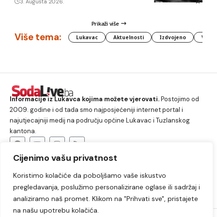
3. Augusta 2026.
Prikaži više
Više tema:
Lukavac
Aktuelnosti
Izdvojeno
Vlada
Informacije iz Lukavca kojima možete vjerovati.
Postojimo od
2009. godine i od tada smo najposjećeniji internet portal i
najutjecajniji medij na području općine Lukavac i Tuzlanskog
kantona.
Cijenimo vašu privatnost
O nama
Koristimo kolačiće da poboljšamo vaše iskustvo
Lukavac
Društvo
Crna hronika
Sport
pregledavanja, poslužimo personalizirane oglase ili sadržaj i
Kultura
Kolumne
Slobodno vrijeme
analiziramo naš promet. Klikom na "Prihvati sve", pristajete
na našu upotrebu kolačića.