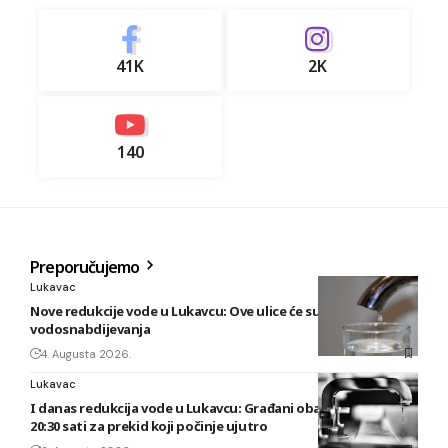
41K
2K
140
Preporučujemo
Lukavac
Nove redukcije vode u Lukavcu: Ove ulice će sutra biti bez
vodosnabdijevanja
4. Augusta 2026.
Lukavac
I danas redukcija vode u Lukavcu: Građani obaviješteni tek u
20:30 sati za prekid koji počinje ujutro