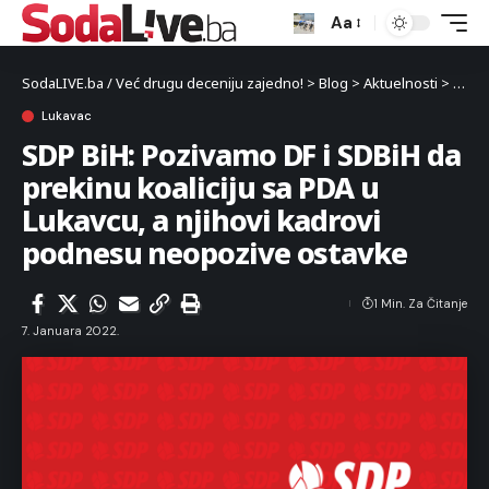
Aa
SodaLIVE.ba / Već drugu deceniju zajedno!
>
Blog
>
Aktuelnosti
>
Luka
Lukavac
SDP BiH: Pozivamo DF i SDBiH da
prekinu koaliciju sa PDA u
Lukavcu, a njihovi kadrovi
podnesu neopozive ostavke
1 Min. Za Čitanje
7. Januara 2022.