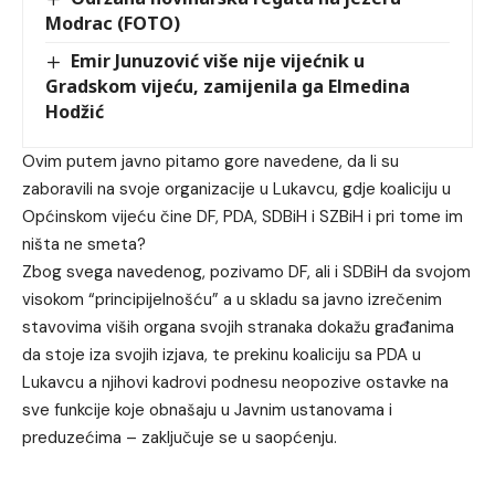
Modrac (FOTO)
Emir Junuzović više nije vijećnik u
Gradskom vijeću, zamijenila ga Elmedina
Hodžić
Ovim putem javno pitamo gore navedene, da li su
zaboravili na svoje organizacije u Lukavcu, gdje koaliciju u
Općinskom vijeću čine DF, PDA, SDBiH i SZBiH i pri tome im
ništa ne smeta?
Zbog svega navedenog, pozivamo DF, ali i SDBiH da svojom
visokom “principijelnošću” a u skladu sa javno izrečenim
stavovima viših organa svojih stranaka dokažu građanima
da stoje iza svojih izjava, te prekinu koaliciju sa PDA u
Lukavcu a njihovi kadrovi podnesu neopozive ostavke na
sve funkcije koje obnašaju u Javnim ustanovama i
preduzećima – zaključuje se u saopćenju.