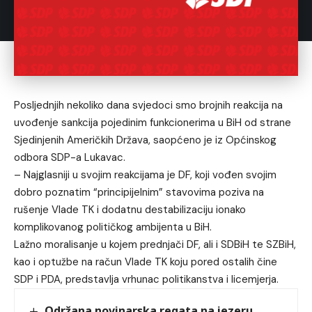
Posljednjih nekoliko dana svjedoci smo brojnih reakcija na
uvođenje sankcija pojedinim funkcionerima u BiH od strane
Sjedinjenih Američkih Država, saopćeno je iz Općinskog
odbora SDP-a Lukavac.
– Najglasniji u svojim reakcijama je DF, koji vođen svojim
dobro poznatim “principijelnim” stavovima poziva na
rušenje Vlade TK i dodatnu destabilizaciju ionako
komplikovanog političkog ambijenta u BiH.
Lažno moralisanje u kojem prednjači DF, ali i SDBiH te SZBiH,
kao i optužbe na račun Vlade TK koju pored ostalih čine
SDP i PDA, predstavlja vrhunac politikanstva i licemjerja.
Održana novinarska regata na jezeru