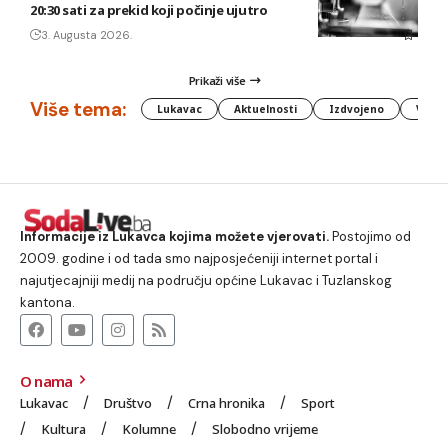
20:30 sati za prekid koji počinje ujutro
3. Augusta 2026.
Prikaži više
Više tema:
Lukavac
Aktuelnosti
Izdvojeno
Vlada
Informacije iz Lukavca kojima možete vjerovati.
Postojimo od
2009. godine i od tada smo najposjećeniji internet portal i
najutjecajniji medij na području općine Lukavac i Tuzlanskog
kantona.
O nama
Lukavac
Društvo
Crna hronika
Sport
Kultura
Kolumne
Slobodno vrijeme