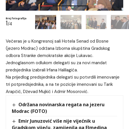
Broj fotografija
1
/4
Večeras je u Kongresnoj sali Hotela Senad od Bosne
(jezero Modrac) održana Izborna skupština Gradskog
odbora Stranke demokratske akcije Lukavac.
Jednoglasnom odlukom delegati su za novi mandat
predsjednika izabrali Irfana Halilagića.
Na prijedlog predsjednika delegati su potvrdili imenovanje
tri potpredsjednika, a na te pozicije imenovani su Tarik
Arapčić, Dževad Mujkić i Admir Mosorović.
Održana novinarska regata na jezeru
Modrac (FOTO)
Emir Junuzović više nije vijećnik u
Gradskom vijeću, zamijenila ga Elmedina