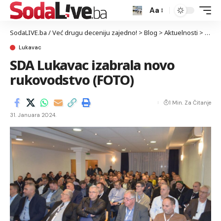
Aa
SodaLIVE.ba / Već drugu deceniju zajedno!
>
Blog
>
Aktuelnosti
>
Luka
Lukavac
SDA Lukavac izabrala novo
rukovodstvo (FOTO)
1 Min. Za Čitanje
31. Januara 2024.