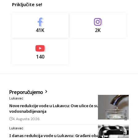
Priključite se!
41K
2K
140
Preporučujemo
Lukavac
Nove redukcije vode u Lukavcu: Ove ulice će sutra biti bez
vodosnabdijevanja
4. Augusta 2026.
Lukavac
I danas redukcija vode u Lukavcu: Građani obaviješteni tek u