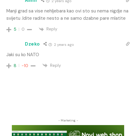
Almir
2 years ago
Manji grad sa vise nehljebara kao ovi sto su nema nigdje na
svijetu .Idite radite nesto a ne samo dzabne pare mlatite
Reply
5
0
Dzeko
2 years ago
Jaki su ko NATO
Reply
8
-10
- Marketing -