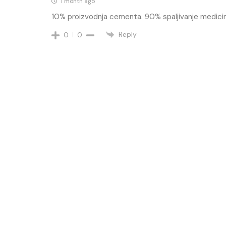
1 month ago
10% proizvodnja cementa. 90% spaljivanje medici
Reply
0
0