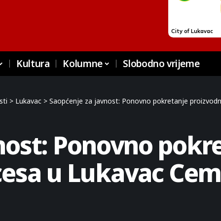
Kultura
Kolumne
Slobodno vrijeme
sti
>
Lukavac
>
Saopćenje za javnost: Ponovno pokretanje proizvo
nost: Ponovno pokr
cesa u Lukavac Ce