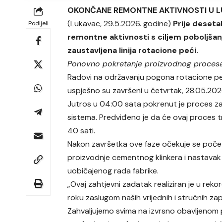
OKONČANE REMONTNE AKTIVNOSTI U 
(Lukavac, 29.5.2026. godine)
Prije deset
Podijeli
remontne aktivnosti s ciljem poboljšan
zaustavljena linija rotacione peći.
Ponovno pokretanje proizvodnog proces
Radovi na održavanju pogona rotacione pe
uspješno su završeni u četvrtak, 28.05.202
Jutros u 04:00 sata pokrenut je proces za
sistema. Predviđeno je da će ovaj proces t
40 sati.
Nakon završetka ove faze očekuje se poče
proizvodnje cementnog klinkera i nastavak
uobičajenog rada fabrike.
„Ovaj zahtjevni zadatak realiziran je u rek
roku zaslugom naših vrijednih i stručnih za
Zahvaljujemo svima na izvrsno obavljenom 