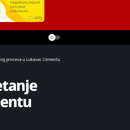
dnog procesa u Lukavac Cementu
etanje
mentu