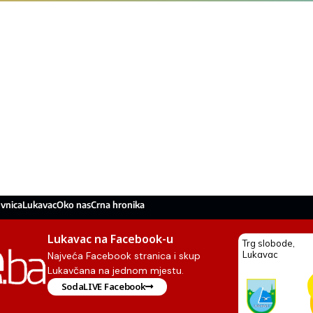
vnica
Lukavac
Oko nas
Crna hronika
Lukavac na Facebook-u
Najveća Facebook stranica i skup
Lukavčana na jednom mjestu.
SodaLIVE Facebook