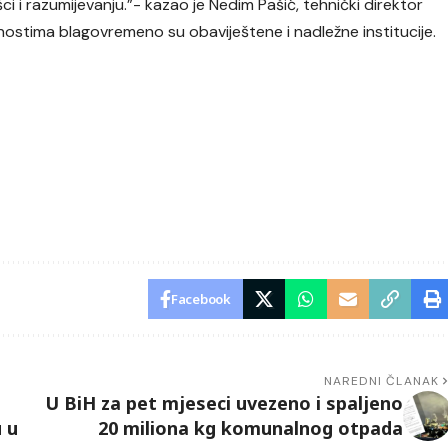
i razumijevanju.”- kazao je Nedim Pašić, tehnički direktor
stima blagovremeno su obaviještene i nadležne institucije.
Facebook
NAREDNI ČLANAK
U BiH za pet mjeseci uvezeno i spaljeno
u u
20 miliona kg komunalnog otpada