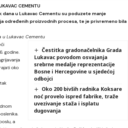
LUKAVAC CEMENTU
ak dana u Lukavac Cementu su poduzete manje
ja određenih proizvodnih procesa, te je privremeno bila
a u Lukavac Cementu
ći
Čestitka gradonačelnika Grada
6. godine.
Lukavac povodom osvajanja
grijavanja
srebrne medalje reprezentacije
rajati oko
Bosne i Hercegovine u sjedećoj
odbojci
tak
Oko 200 bivših radnika Koksare
noć provelo ispred fabrike, traže
uvezivanje staža i isplatu
ordnom
dugovanja
poslenika.
poslu, a