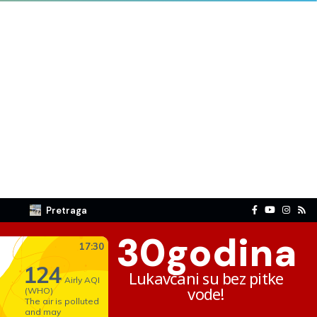
Pretraga
30
godina
Lukavčani su bez pitke
vode!