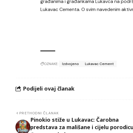
građanima i građankama Lukavca na podršci 
Lukavac Cementa. O svim navedenim aktivno
OZNAKE:
Izdvojeno
Lukavac Cement
Podijeli ovaj članak
PRETHODNI ČLANAK
Pinokio stiže u Lukavac: Čarobna
predstava za mališane i cijelu porodic