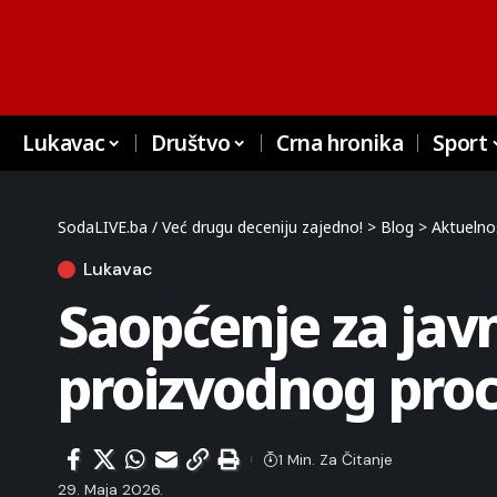
Lukavac
Društvo
Crna hronika
Sport
SodaLIVE.ba / Već drugu deceniju zajedno!
>
Blog
>
Aktuelno
Lukavac
Saopćenje za jav
proizvodnog pro
1 Min. Za Čitanje
29. Maja 2026.