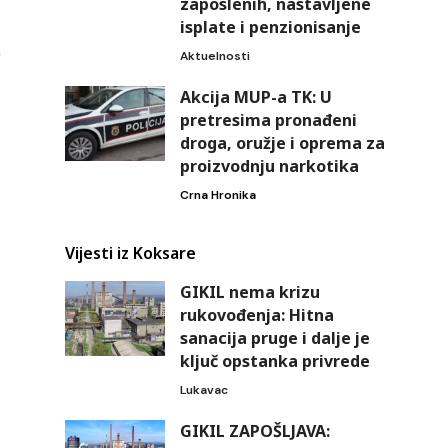
zaposlenih, nastavljene
isplate i penzionisanje
Aktuelnosti
Akcija MUP-a TK: U
pretresima pronađeni
droga, oružje i oprema za
proizvodnju narkotika
Crna Hronika
Vijesti iz Koksare
GIKIL nema krizu
rukovođenja: Hitna
sanacija pruge i dalje je
ključ opstanka privrede
Lukavac
GIKIL ZAPOŠLJAVA: